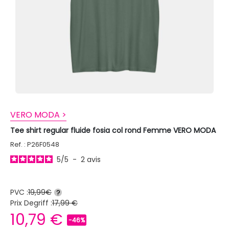
VERO MODA >
Tee shirt regular fluide fosia col rond Femme VERO MODA
Ref. : P26F0548
5
/
5
-
2
avis
PVC :
19,99€
?
Prix Degriff :
17,99 €
10,79 €
-46%