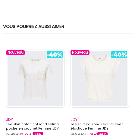
VOUS POURRIEZ AUSSI AIMER
Nouveau
Nouveau
JDY
JDY
Tee shirt coton col rond selma
Tee shirt col rond regular avec
poche en crochet Femme JDY
élastique Femme JDY
19,99 €
10,79 €
19,99 €
10,79 €