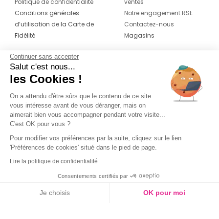
Politique de confidentialité
ventes
Conditions générales
Notre engagement RSE
d’utilisation de la Carte de
Contactez-nous
Fidélité
Magasins
Continuer sans accepter
CONTACT
SUIVEZ-NOUS SUR LES
Salut c'est nous...
RÉSEAUX
les Cookies !
04 42 20 78 42
Du lundi au jeudi de 8h30 à 16h30 & le
On a attendu d'être sûrs que le contenu de ce site
vous intéresse avant de vous déranger, mais on
vendredi de 8h30 à 15h30
aimerait bien vous accompagner pendant votre visite...
C'est OK pour vous ?
Pour modifier vos préférences par la suite, cliquez sur le lien
'Préférences de cookies' situé dans le pied de page.
Lire la politique de confidentialité
Consentements certifiés par
Je choisis
OK pour moi
Axeptio consent
Plateforme de Gestion du Consentement : Personnalisez vos O