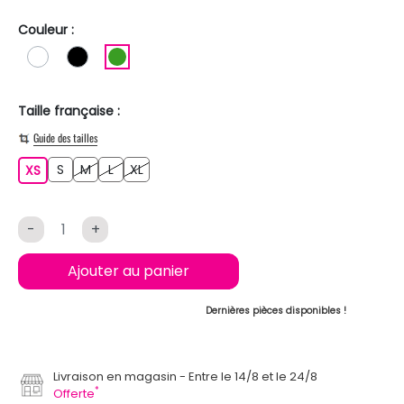
Couleur :
BLANC
NOIR
VERT
Taille française :
Guide des tailles
S
M
L
XL
XS
S
M
L
XL
XS
-
+
Ajouter au panier
Dernières pièces disponibles !
Livraison en magasin
Entre le 14/8 et le 24/8
*
Offerte