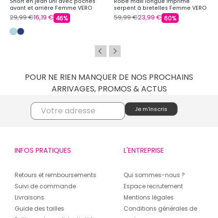
Short en jean uni avec poches
Robe maxi longue imprimé
avant et arrière Femme VERO
serpent à bretelles Femme VERO
MODA
MODA
29,99 €
16,19 €
59,99 €
23,99 €
46%
60%
POUR NE RIEN MANQUER DE NOS PROCHAINS
ARRIVAGES, PROMOS & ACTUS
INFOS PRATIQUES
L'ENTREPRISE
Retours et remboursements
Qui sommes-nous ?
Suivi de commande
Espace recrutement
Livraisons
Mentions légales
Guide des tailles
Conditions générales de