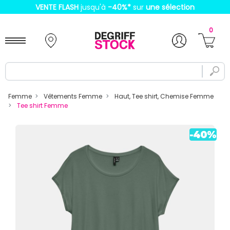
VENTE FLASH
jusqu'à
-40%
*
sur
une sélection
0
Femme
Vêtements Femme
Haut, Tee shirt, Chemise Femme
Tee shirt Femme