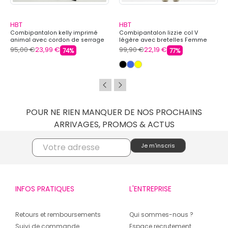
HBT
HBT
Combipantalon kelly imprimé
Combipantalon lizzie col V
animal avec cordon de serrage
légère avec bretelles Femme
Femme HBT
HBT
95,00 €
23,99 €
99,90 €
22,19 €
74%
77%
POUR NE RIEN MANQUER DE NOS PROCHAINS
ARRIVAGES, PROMOS & ACTUS
INFOS PRATIQUES
L'ENTREPRISE
Retours et remboursements
Qui sommes-nous ?
Suivi de commande
Espace recrutement