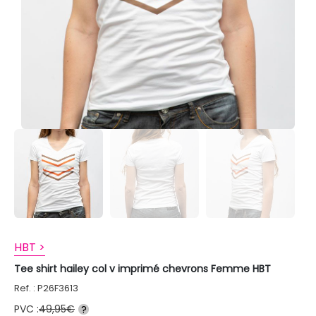
HBT >
Tee shirt hailey col v imprimé chevrons Femme HBT
Ref. : P26F3613
PVC :
49,95€
?