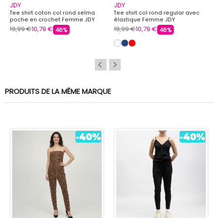
JDY
JDY
Tee shirt coton col rond selma
Tee shirt col rond regular avec
poche en crochet Femme JDY
élastique Femme JDY
19,99 €
10,79 €
19,99 €
10,79 €
46%
46%
PRODUITS DE LA MÊME MARQUE