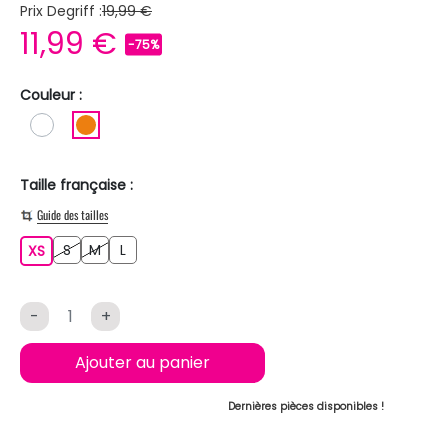
Prix Degriff :
19,99 €
11,99 €
-75%
Couleur :
BLANC
ORANGE
Taille française :
Guide des tailles
S
M
L
XS
S
M
L
XS
-
+
Ajouter au panier
Dernières pièces disponibles !