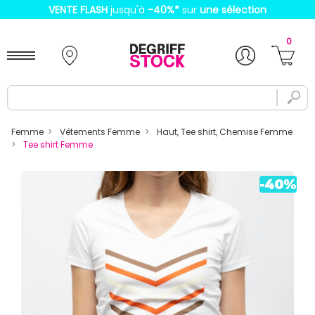
VENTE FLASH
jusqu'à
-40%
*
sur
une sélection
0
Femme
Vêtements Femme
Haut, Tee shirt, Chemise Femme
Tee shirt Femme