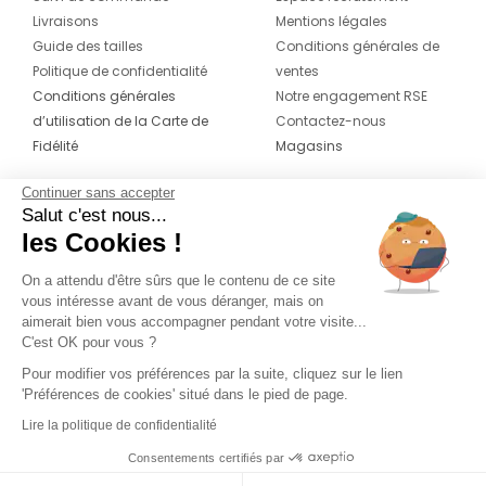
Livraisons
Mentions légales
Guide des tailles
Conditions générales de
Politique de confidentialité
ventes
Conditions générales
Notre engagement RSE
d’utilisation de la Carte de
Contactez-nous
Fidélité
Magasins
Continuer sans accepter
CONTACT
SUIVEZ-NOUS SUR LES
Salut c'est nous...
RÉSEAUX
les Cookies !
04 42 20 78 42
Du lundi au jeudi de 8h30 à 16h30 & le
On a attendu d'être sûrs que le contenu de ce site
vous intéresse avant de vous déranger, mais on
vendredi de 8h30 à 15h30
aimerait bien vous accompagner pendant votre visite...
C'est OK pour vous ?
Pour modifier vos préférences par la suite, cliquez sur le lien
'Préférences de cookies' situé dans le pied de page.
Lire la politique de confidentialité
Consentements certifiés par