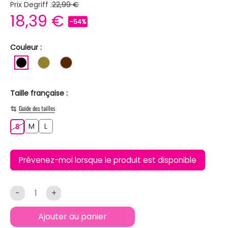
Prix Degriff :
22,99 €
18,39 €
-54%
Couleur :
NOIR
KAKI
MARRON
Taille française :
Guide des tailles
M
L
S
M
L
S
Prévenez-moi lorsque le produit est disponible
-
+
Ajouter au panier