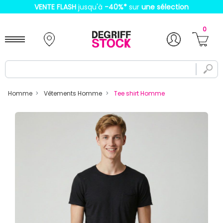
VENTE FLASH
jusqu'à
-40%
*
sur
une sélection
0
Homme
Vêtements Homme
Tee shirt Homme