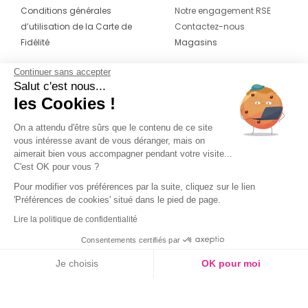
Conditions générales
Notre engagement RSE
d’utilisation de la Carte de
Contactez-nous
Fidélité
Magasins
Continuer sans accepter
CONTACT
SUIVEZ-NOUS SUR LES
Salut c'est nous...
RÉSEAUX
les Cookies !
04 42 20 78 42
Du lundi au jeudi de 8h30 à 16h30 & le
On a attendu d'être sûrs que le contenu de ce site
vous intéresse avant de vous déranger, mais on
vendredi de 8h30 à 15h30
aimerait bien vous accompagner pendant votre visite...
C'est OK pour vous ?
Pour modifier vos préférences par la suite, cliquez sur le lien
'Préférences de cookies' situé dans le pied de page.
Lire la politique de confidentialité
Consentements certifiés par
Je choisis
OK pour moi
Axeptio consent
Plateforme de Gestion du Consentement : Personnalisez vos O