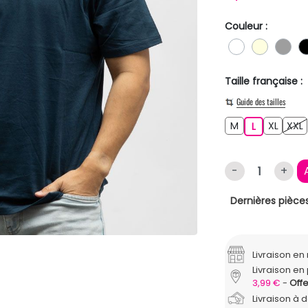
Couleur :
BLANC
BLANC 
GR
Taille française :
Guide des tailles
M
XL
M
L
XL
XXL
L
-
+
Dernières pièces
Livraison e
Livraison en 
3,99 €
Offe
Livraison à 