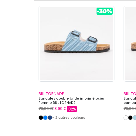
BILL TORNADE
BILL 
uré Homme BILL
Sandales double bride imprimé osier
Sandal
Femme BILL TORNADE
camouf
79,90 €
13,99 €
79,90
82%
+ 2 autres couleurs