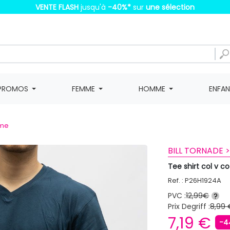
VENTE FLASH
jusqu'à
-40%
*
sur
une sélection
PROMOS
FEMME
HOMME
ENFA
mme
BILL TORNADE 
Tee shirt col v 
Ref. : P26H1924A
PVC :
12,99€
?
Prix Degriff :
8,99 
7,19 €
-4