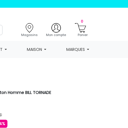
0
Magasins
Mon compte
Panier
NT
MAISON
MARQUES
>
coton Homme BILL TORNADE
€
4%