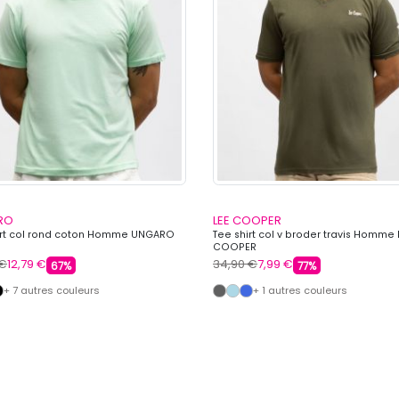
RO
LEE COOPER
irt col rond coton Homme UNGARO
Tee shirt col v broder travis Homme 
COOPER
 €
12,79 €
34,90 €
7,99 €
67%
77%
+ 7 autres couleurs
+ 1 autres couleurs