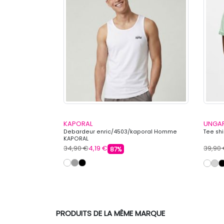
KAPORAL
UNGA
Homme LEVI'S
Debardeur enric/4503/kaporal Homme
Tee sh
KAPORAL
34,90 €
4,19 €
39,90
87%
PRODUITS DE LA MÊME MARQUE