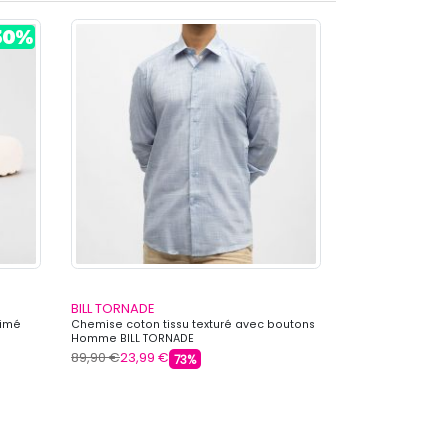
BILL TORNADE
BILL TORNADE
rimé
Chemise coton tissu texturé avec boutons
Chemise coton à
Homme BILL TORNADE
Homme BILL TOR
89,90 €
23,99 €
89,90 €
23,99 
73%