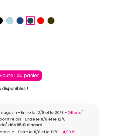
ECRU
IS
NOIR
BLEU CLAIR
BLEU FONCE
BLEU PETROLE
ROUGE
MARRON FONCE
XXL
Ajouter au panier
 disponibles !
*
n magasin
Entre le 12/8 et le 20/8
Offerte
point relais
Entre le 11/8 et le 12/8
*
rte
dès 85 € d'achat
domicile
Entre le 11/8 et le 12/8
4,99 €