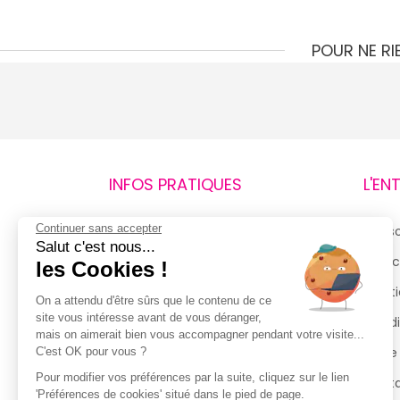
POUR NE R
INFOS PRATIQUES
L'EN
Continuer sans accepter
Retours et remboursements
Qui 
Salut c'est nous...
Suivi de commande
Espac
les Cookies !
Livraisons
Menti
On a attendu d'être sûrs que le contenu de ce
site vous intéresse avant de vous déranger,
Guide des tailles
Condi
mais on aimerait bien vous accompagner pendant votre visite...
Politique de confidentialité
Notre
C'est OK pour vous ?
Pour modifier vos préférences par la suite, cliquez sur le lien
Conditions générales d’utilisation
Cont
'Préférences de cookies' situé dans le pied de page.