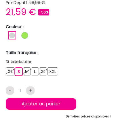
Prix Degriff :
26,99 €
21,59 €
-56%
Couleur :
GRIS CLAIR
VERT CLAIR
Taille française :
Guide des tailles
XS
M
L
XL
XXL
XS
S
M
L
XL
XXL
S
-
+
Ajouter au panier
Dernières pièces disponibles !