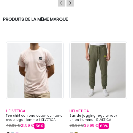
PRODUITS DE LA MÊME MARQUE
HELVETICA
HELVETICA
Tee shirt col rond coton quintana
Bas de jogging regular rock
avec logo Homme HELVETICA
union Homme HELVETICA
49,99 €
21,59 €
99,99 €
39,99 €
56%
60%