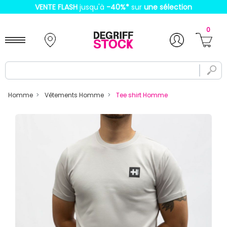
VENTE FLASH
jusqu'à
-40%
*
sur
une sélection
0
Homme
Vêtements Homme
Tee shirt Homme