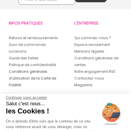
INFOS PRATIQUES
L'ENTREPRISE
Retours et remboursements
Qui sommes-nous ?
Suivi de commande
Espace recrutement
Livraisons
Mentions légales
Guide des tailles
Conditions générales de
Politique de confidentialité
ventes
Conditions générales
Notre engagement RSE
d’utilisation de la Carte de
Contactez-nous
Fidélité
Magasins
Continuer sans accepter
CONTACT
SUIVEZ-NOUS SUR LES
Salut c'est nous...
RÉSEAUX
les Cookies !
04 42 20 78 42
Du lundi au jeudi de 8h30 à 16h30 & le
On a attendu d'être sûrs que le contenu de ce site
vous intéresse avant de vous déranger, mais on
vendredi de 8h30 à 15h30