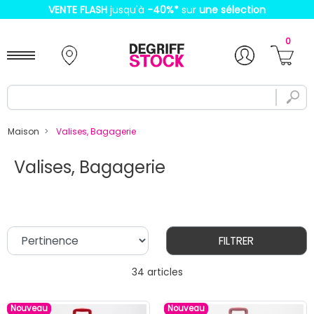
VENTE FLASH
jusqu'à
-40%
*
sur
une sélection
0
Maison
Valises, Bagagerie
Valises, Bagagerie
FILTRER
34 articles
Nouveau
Nouveau