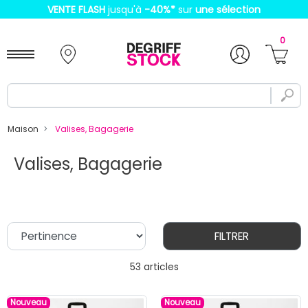
VENTE FLASH
jusqu'à
-40%
*
sur
une sélection
0
Maison
Valises, Bagagerie
Valises, Bagagerie
FILTRER
53 articles
Nouveau
Nouveau