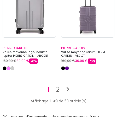
PIERRE CARDIN
PIERRE CARDIN
Valise moyenne logo incrusté
Valise moyenne saturn PIERRE
jupiter PIERRE CARDIN - ARGENT
CARDIN - VIOLET
169,99 €
39,99 €
169,99 €
39,99 €
76%
76%
Suivant
1
2
>
Affichage 1-49 de 53 article(s)
Déstockage d’accessoires de grandes marques à prix