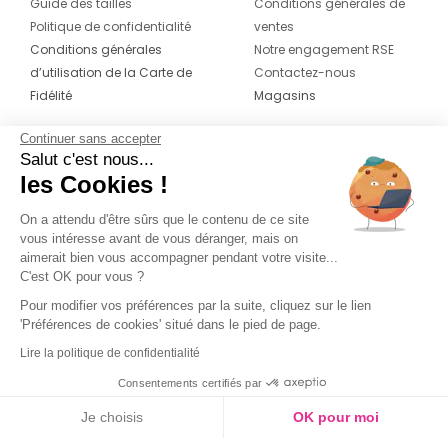
Guide des tailles
Conditions générales de
Politique de confidentialité
ventes
Conditions générales
Notre engagement RSE
d’utilisation de la Carte de
Contactez-nous
Fidélité
Magasins
Continuer sans accepter
CONTACT
SUIVEZ-NOUS SUR LES
Salut c'est nous...
RÉSEAUX
les Cookies !
04 42 20 78 42
Du lundi au jeudi de 8h30 à 16h30 & le
On a attendu d'être sûrs que le contenu de ce site
vous intéresse avant de vous déranger, mais on
vendredi de 8h30 à 15h30
aimerait bien vous accompagner pendant votre visite...
C'est OK pour vous ?
Pour modifier vos préférences par la suite, cliquez sur le lien
'Préférences de cookies' situé dans le pied de page.
Lire la politique de confidentialité
Consentements certifiés par
Je choisis
OK pour moi