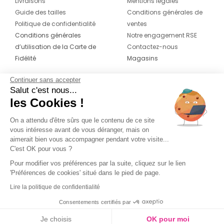
Livraisons
Mentions légales
Guide des tailles
Conditions générales de
Politique de confidentialité
ventes
Conditions générales
Notre engagement RSE
d’utilisation de la Carte de
Contactez-nous
Fidélité
Magasins
Continuer sans accepter
CONTACT
SUIVEZ-NOUS SUR LES
Salut c'est nous...
RÉSEAUX
les Cookies !
04 42 20 78 42
Du lundi au jeudi de 8h30 à 16h30 & le
On a attendu d'être sûrs que le contenu de ce site
vous intéresse avant de vous déranger, mais on
vendredi de 8h30 à 15h30
aimerait bien vous accompagner pendant votre visite...
C'est OK pour vous ?
Pour modifier vos préférences par la suite, cliquez sur le lien
'Préférences de cookies' situé dans le pied de page.
Lire la politique de confidentialité
Consentements certifiés par
Je choisis
OK pour moi