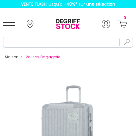
VENTE FLASH
jusqu'à
-40%
*
sur
une sélection
0
Maison
Valises, Bagagerie