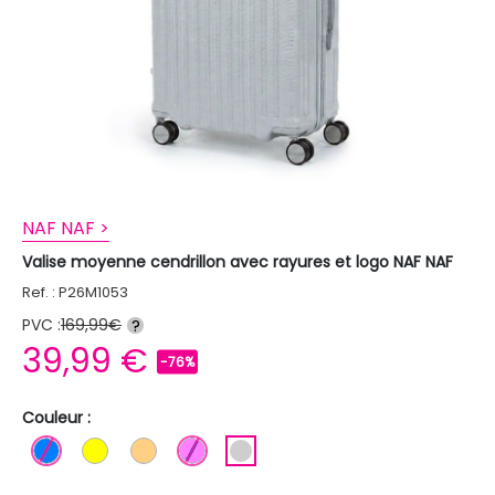
NAF NAF >
Valise moyenne cendrillon avec rayures et logo NAF NAF
Ref. : P26M1053
PVC :
169,99€
?
39,99 €
-76%
Couleur :
BLEU
JAUNE
ORANGE CLAIR
ROSE
ARGENT