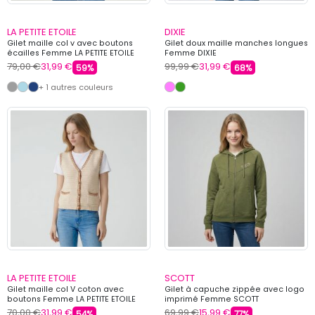
LA PETITE ETOILE
DIXIE
Gilet maille col v avec boutons
Gilet doux maille manches longues
écailles Femme LA PETITE ETOILE
Femme DIXIE
79,00 €
31,99 €
99,99 €
31,99 €
59%
68%
+ 1 autres couleurs
LA PETITE ETOILE
SCOTT
Gilet maille col V coton avec
Gilet à capuche zippée avec logo
boutons Femme LA PETITE ETOILE
imprimé Femme SCOTT
70,00 €
31,99 €
69,99 €
15,99 €
54%
77%