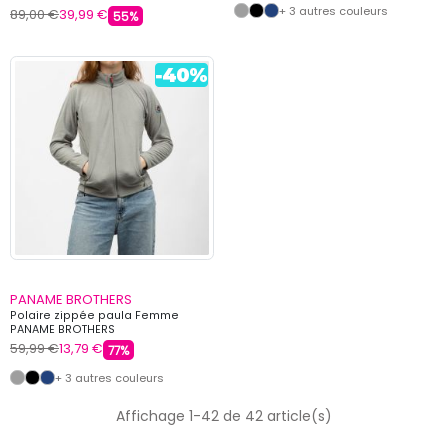
+ 3 autres couleurs
89,00 €
39,99 €
55%
PANAME BROTHERS
Polaire zippée paula Femme
PANAME BROTHERS
59,99 €
13,79 €
77%
+ 3 autres couleurs
Affichage 1-42 de 42 article(s)