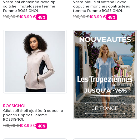
Veste col cheminée avec zip
Veste bleu ciel softshell avec
softshell matelassée femme
capuche manches contrastées
Femme ROSSIGNOL
femme Femme ROSSIGNOL
199,99 €
103,99 €
199,99 €
103,99 €
48%
48%
ROSSIGNOL
Gilet softshell ajustée à capuche
poches zippées Femme
ROSSIGNOL
199,99 €
103,99 €
48%