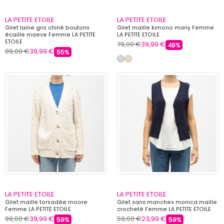
LA PETITE ETOILE
LA PETITE ETOILE
Gilet laine gris chiné boutons
Gilet maille kimono many Femme
écaille maeve Femme LA PETITE
LA PETITE ETOILE
ETOILE
79,00 €
39,99 €
49%
89,00 €
39,99 €
55%
LA PETITE ETOILE
LA PETITE ETOILE
Gilet maille torsadée moore
Gilet sans manches monica maille
Femme LA PETITE ETOILE
crocheté Femme LA PETITE ETOILE
99,00 €
39,99 €
59,00 €
23,99 €
59%
59%