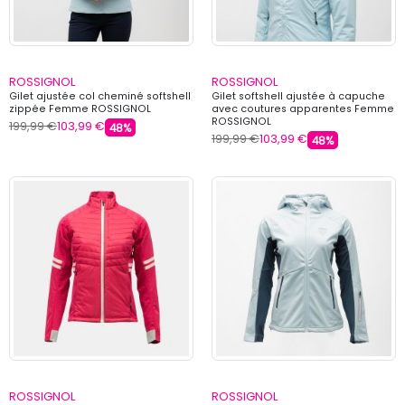
ROSSIGNOL
ROSSIGNOL
Gilet ajustée col cheminé softshell
Gilet softshell ajustée à capuche
zippée Femme ROSSIGNOL
avec coutures apparentes Femme
ROSSIGNOL
199,99 €
103,99 €
48%
199,99 €
103,99 €
48%
ROSSIGNOL
ROSSIGNOL