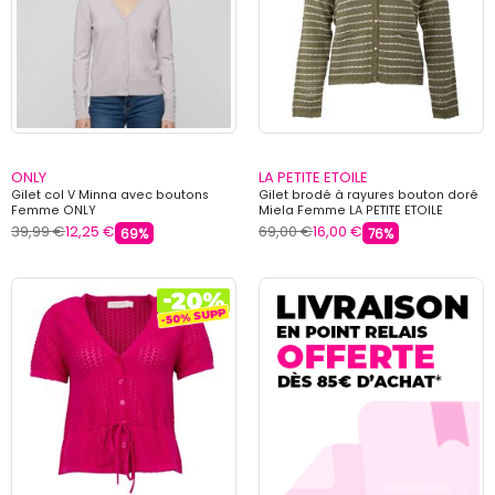
ONLY
LA PETITE ETOILE
Gilet col V Minna avec boutons
Gilet brodé à rayures bouton doré
Femme ONLY
Miela Femme LA PETITE ETOILE
39,99 €
12,25 €
69,00 €
16,00 €
69%
76%