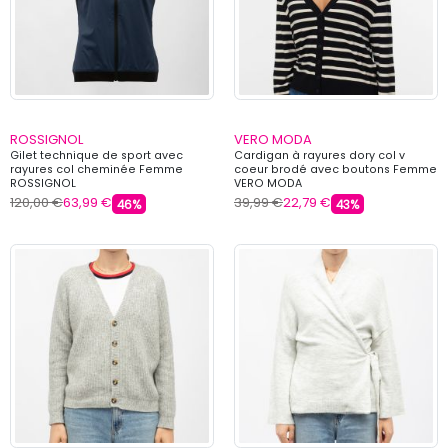
ROSSIGNOL
VERO MODA
Gilet technique de sport avec
Cardigan à rayures dory col v
rayures col cheminée Femme
coeur brodé avec boutons Femme
ROSSIGNOL
VERO MODA
120,00 €
63,99 €
39,99 €
22,79 €
46%
43%