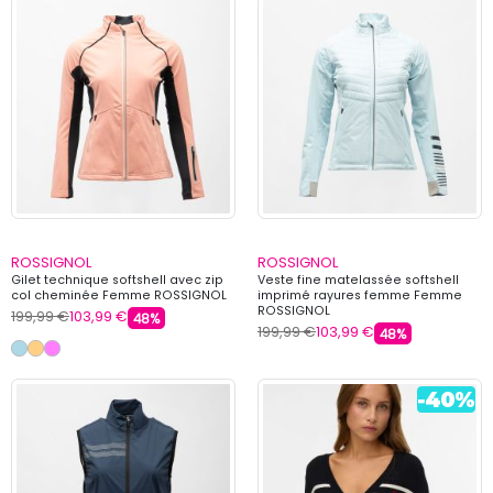
ROSSIGNOL
ROSSIGNOL
Gilet technique softshell avec zip
Veste fine matelassée softshell
col cheminée Femme ROSSIGNOL
imprimé rayures femme Femme
ROSSIGNOL
199,99 €
103,99 €
48%
199,99 €
103,99 €
48%