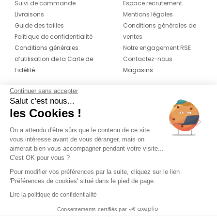
Suivi de commande
Espace recrutement
Livraisons
Mentions légales
Guide des tailles
Conditions générales de
Politique de confidentialité
ventes
Conditions générales
Notre engagement RSE
d’utilisation de la Carte de
Contactez-nous
Fidélité
Magasins
Continuer sans accepter
CONTACT
SUIVEZ-NOUS SUR LES
Salut c'est nous...
RÉSEAUX
les Cookies !
04 42 20 78 42
Du lundi au jeudi de 8h30 à 16h30 & le
On a attendu d'être sûrs que le contenu de ce site
vous intéresse avant de vous déranger, mais on
vendredi de 8h30 à 15h30
aimerait bien vous accompagner pendant votre visite...
C'est OK pour vous ?
Pour modifier vos préférences par la suite, cliquez sur le lien
'Préférences de cookies' situé dans le pied de page.
Lire la politique de confidentialité
Consentements certifiés par