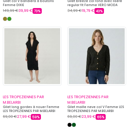
Gilet col V bandiera à boutons
Gilet breeze col rond avec liseré
Femme DIXIE
regular fit Femme VERO MODA
149,99 €
39,99 €
34,99 €
19,79 €
73%
43%
LES TROPEZIENNES PAR
LES TROPEZIENNES PAR
M.BELARBI
M.BELARBI
Gilet long gordes à nouer Femme
Gilet maille neve col V Femme LES
LES TROPEZIENNES PAR M.BELARBI
TROPEZIENNES PAR M.BELARBI
69,00 €
27,99 €
69,00 €
23,99 €
59%
65%