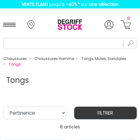
VENTE FLASH
jusqu'à
-40%
*
sur
une sélection
0
Chaussures
Chaussures Homme
Tongs, Mules, Sandales
Tongs
Tongs
FILTRER
8 articles