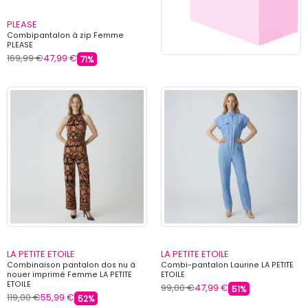
PLEASE
Combipantalon à zip Femme
PLEASE
169,99 €
47,99 €
71%
LA PETITE ETOILE
LA PETITE ETOILE
Combinaison pantalon dos nu à
Combi-pantalon Laurine LA PETITE
nouer imprimé Femme LA PETITE
ETOILE
ETOILE
99,00 €
47,99 €
51%
119,00 €
55,99 €
52%