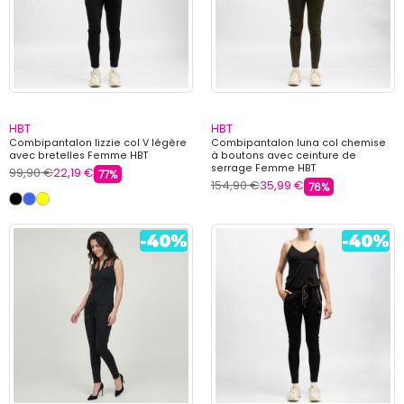
HBT
HBT
Combipantalon lizzie col V légère
Combipantalon luna col chemise
avec bretelles Femme HBT
à boutons avec ceinture de
serrage Femme HBT
99,90 €
22,19 €
77%
154,90 €
35,99 €
76%