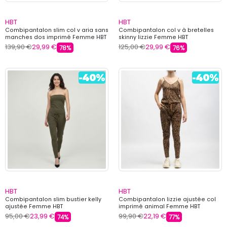
HBT
HBT
Combipantalon slim col v aria sans
Combipantalon col v à bretelles
manches dos imprimé Femme HBT
skinny lizzie Femme HBT
139,90 €
29,99 €
125,00 €
29,99 €
78%
76%
HBT
HBT
Combipantalon slim bustier kelly
Combipantalon lizzie ajustée col
ajustée Femme HBT
imprimé animal Femme HBT
95,00 €
23,99 €
99,90 €
22,19 €
74%
77%