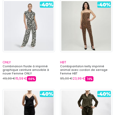
ONLY
HBT
Combinaison fluide à imprimé
Combipantalon kelly imprimé
graphique ceinture amovible à
animal avec cordon de serrage
nouer Femme ONLY
Femme HBT
49,99 €
15,59 €
95,00 €
23,99 €
68%
74%