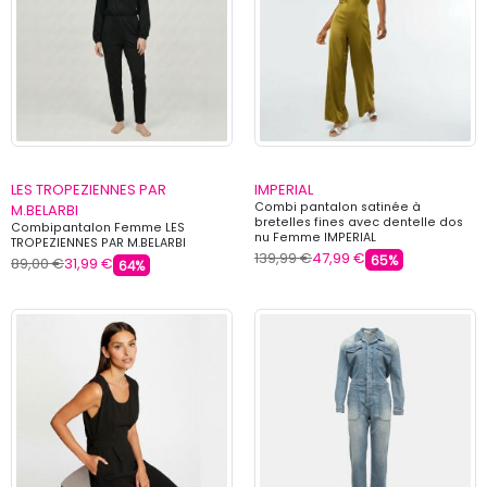
LES TROPEZIENNES PAR
IMPERIAL
Combi pantalon satinée à
M.BELARBI
bretelles fines avec dentelle dos
Combipantalon Femme LES
nu Femme IMPERIAL
TROPEZIENNES PAR M.BELARBI
139,99 €
47,99 €
65%
89,00 €
31,99 €
64%