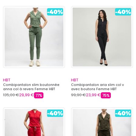
HBT
HBT
Combipantalon slim boutonnée
Combipantalon aria slim col v
anna col à revers Femme HBT
avec boutons Femme HBT
135,00 €
29,99 €
99,90 €
23,99 €
77%
75%