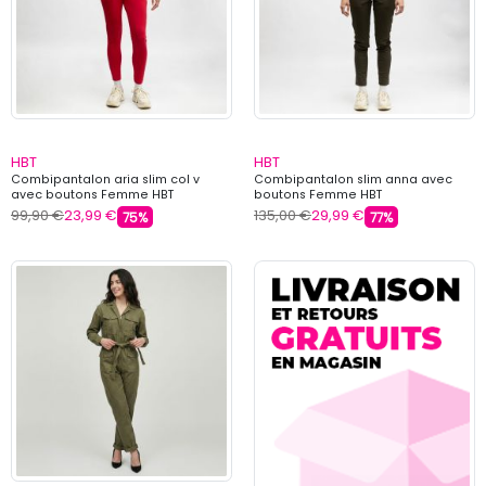
HBT
HBT
Combipantalon aria slim col v
Combipantalon slim anna avec
avec boutons Femme HBT
boutons Femme HBT
99,90 €
23,99 €
135,00 €
29,99 €
75%
77%