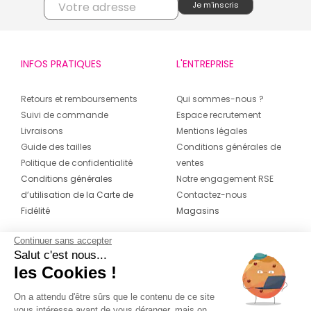
INFOS PRATIQUES
L'ENTREPRISE
Retours et remboursements
Qui sommes-nous ?
Suivi de commande
Espace recrutement
Livraisons
Mentions légales
Guide des tailles
Conditions générales de
Politique de confidentialité
ventes
Conditions générales
Notre engagement RSE
d’utilisation de la Carte de
Contactez-nous
Fidélité
Magasins
Continuer sans accepter
CONTACT
SUIVEZ-NOUS SUR LES
Salut c'est nous...
RÉSEAUX
les Cookies !
04 42 20 78 42
Du lundi au jeudi de 8h30 à 16h30 & le
On a attendu d'être sûrs que le contenu de ce site
vous intéresse avant de vous déranger, mais on