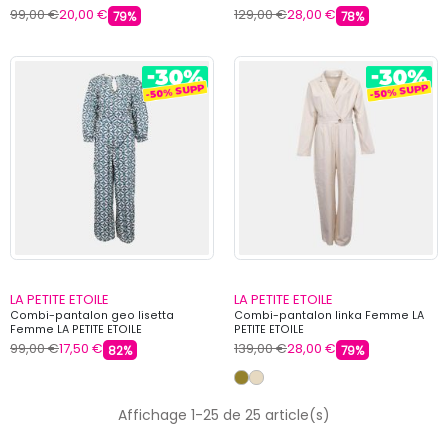
99,00 €
20,00 €
129,00 €
28,00 €
79%
78%
LA PETITE ETOILE
LA PETITE ETOILE
Combi-pantalon geo lisetta
Combi-pantalon linka Femme LA
Femme LA PETITE ETOILE
PETITE ETOILE
99,00 €
17,50 €
139,00 €
28,00 €
82%
79%
Affichage 1-25 de 25 article(s)