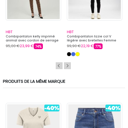
HBT
HBT
Combipantalon kelly imprimé
Combipantalon lizzie col V
animal avec cordon de serrage
légère avec bretelles Femme
Femme HBT
HBT
95,00 €
23,99 €
99,90 €
22,19 €
74%
77%
PRODUITS DE LA MÊME MARQUE