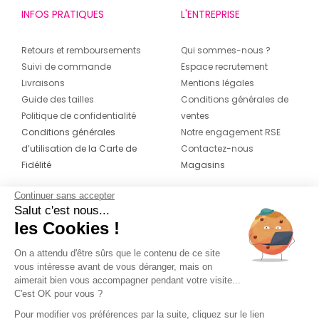
INFOS PRATIQUES
L'ENTREPRISE
Retours et remboursements
Qui sommes-nous ?
Suivi de commande
Espace recrutement
Livraisons
Mentions légales
Guide des tailles
Conditions générales de
Politique de confidentialité
ventes
Conditions générales
Notre engagement RSE
d’utilisation de la Carte de
Contactez-nous
Fidélité
Magasins
Continuer sans accepter
CONTACT
SUIVEZ-NOUS SUR LES
Salut c'est nous...
RÉSEAUX
les Cookies !
04 42 20 78 42
Du lundi au jeudi de 8h30 à 16h30 & le
On a attendu d'être sûrs que le contenu de ce site
vous intéresse avant de vous déranger, mais on
vendredi de 8h30 à 15h30
aimerait bien vous accompagner pendant votre visite...
C'est OK pour vous ?
Pour modifier vos préférences par la suite, cliquez sur le lien