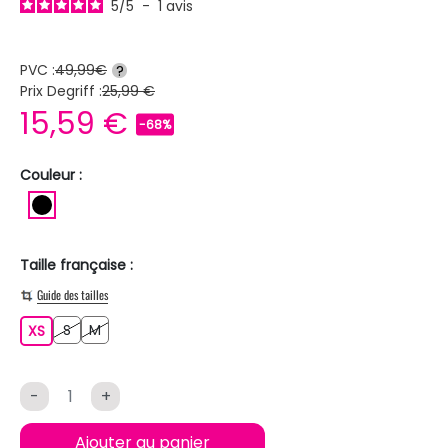
5
/
5
-
1
avis
PVC :
49,99€
?
Prix Degriff :
25,99 €
15,59 €
-68%
Couleur :
NOIR
Taille française :
Guide des tailles
S
M
XS
S
M
XS
-
+
Ajouter au panier