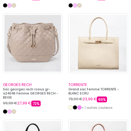
GEORGES RECH
TORRENTE
Sac georges rech rosius gr-
Grand sac Femme TORRENTE -
a24046 Femme GEORGES RECH -
BLANC ECRU
BEIGE
79,00 €
23,99 €
69%
99,99 €
27,99 €
72%
+ 1 autres couleurs