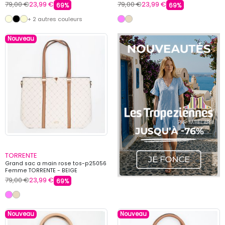
79,00 €
23,99 €
79,00 €
23,99 €
69%
69%
+ 2 autres couleurs
Nouveau
TORRENTE
Grand sac a main rose tos-p25056
Femme TORRENTE - BEIGE
79,00 €
23,99 €
69%
Nouveau
Nouveau