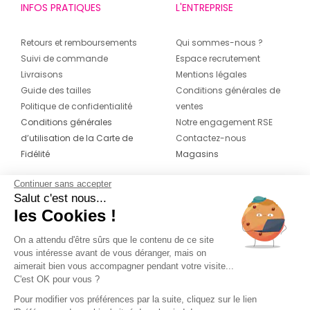
INFOS PRATIQUES
L'ENTREPRISE
Retours et remboursements
Qui sommes-nous ?
Suivi de commande
Espace recrutement
Livraisons
Mentions légales
Guide des tailles
Conditions générales de
Politique de confidentialité
ventes
Conditions générales
Notre engagement RSE
d’utilisation de la Carte de
Contactez-nous
Fidélité
Magasins
Continuer sans accepter
CONTACT
SUIVEZ-NOUS SUR LES
Salut c'est nous...
RÉSEAUX
les Cookies !
04 42 20 78 42
Du lundi au jeudi de 8h30 à 16h30 & le
On a attendu d'être sûrs que le contenu de ce site
vous intéresse avant de vous déranger, mais on
vendredi de 8h30 à 15h30
aimerait bien vous accompagner pendant votre visite...
C'est OK pour vous ?
Pour modifier vos préférences par la suite, cliquez sur le lien