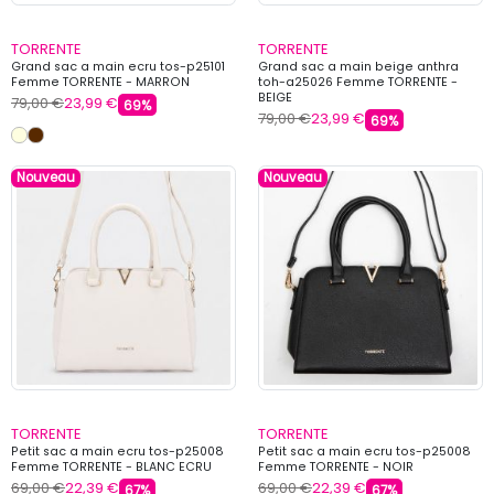
TORRENTE
TORRENTE
Grand sac a main ecru tos-p25101
Grand sac a main beige anthra
Femme TORRENTE - MARRON
toh-a25026 Femme TORRENTE -
BEIGE
79,00 €
23,99 €
69%
79,00 €
23,99 €
69%
Nouveau
Nouveau
TORRENTE
TORRENTE
Petit sac a main ecru tos-p25008
Petit sac a main ecru tos-p25008
Femme TORRENTE - BLANC ECRU
Femme TORRENTE - NOIR
69,00 €
22,39 €
69,00 €
22,39 €
67%
67%