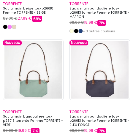
TORRENTE
TORRENTE
Sac a main beige tos-p26018
Sac a main bandouliere tos-
Femme TORRENTE - BEIGE
p26013 torrente Femme TORRENTE -
MARRON
89,00 €
27,99 €
68%
69,00 €
19,99 €
71%
+ 3 autres couleurs
Nouveau
Nouveau
TORRENTE
TORRENTE
Sac a main bandouliere tos-
Sac a main bandouliere tos-
p26013 torrente Femme TORRENTE -
p26013 torrente Femme TORRENTE -
VERT
BLEU FONCE
69,00 €
19,99 €
69,00 €
19,99 €
71%
71%