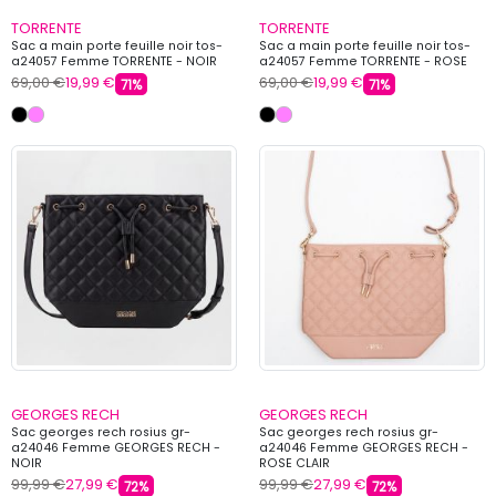
TORRENTE
TORRENTE
Sac a main porte feuille noir tos-
Sac a main porte feuille noir tos-
a24057 Femme TORRENTE - NOIR
a24057 Femme TORRENTE - ROSE
69,00 €
19,99 €
69,00 €
19,99 €
71%
71%
GEORGES RECH
GEORGES RECH
Sac georges rech rosius gr-
Sac georges rech rosius gr-
a24046 Femme GEORGES RECH -
a24046 Femme GEORGES RECH -
NOIR
ROSE CLAIR
99,99 €
27,99 €
99,99 €
27,99 €
72%
72%