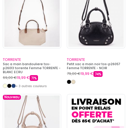
TORRENTE
TORRENTE
Sac a main bandouliere tos-
Petit sac a main noir tos-p26057
p26013 torrente Femme TORRENTE -
Femme TORRENTE - NOIR
BLANC ECRU
79,00 €
19,99 €
74%
69,00 €
19,99 €
71%
+ 3 autres couleurs
Nouveau