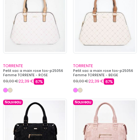
TORRENTE
TORRENTE
Petit sac a main rose tos-p25056
Petit sac a main rose tos-p25056
Femme TORRENTE - ROSE
Femme TORRENTE - BEIGE
69,00 €
22,39 €
69,00 €
22,39 €
67%
67%
Nouveau
Nouveau