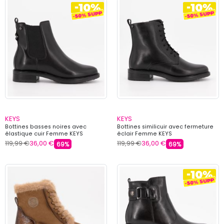
KEYS
KEYS
Bottines basses noires avec
Bottines similicuir avec fermeture
élastique cuir Femme KEYS
éclair Femme KEYS
119,99 €
36,00 €
119,99 €
36,00 €
69%
69%