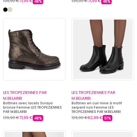
139,90 €
71,99 €
135,00 €
71,99 €
48%
46%
LES TROPEZIENNES PAR
LES TROPEZIENNES PAR
M.BELARBI
M.BELARBI
Bottines avec lacets Soraya
Bottines en cuir mine à motif
bronze Femme LES TROPEZIENNES
serpent noir Femme LES
PAR M.BELARBI
TROPEZIENNES PAR M.BELARBI
139,90 €
71,99 €
129,90 €
62,99 €
48%
51%