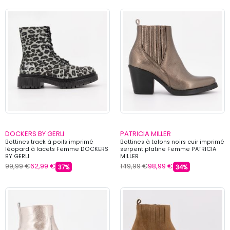
DOCKERS BY GERLI
PATRICIA MILLER
Bottines track à poils imprimé
Bottines à talons noirs cuir imprimé
léopard à lacets Femme DOCKERS
serpent platine Femme PATRICIA
BY GERLI
MILLER
99,99 €
62,99 €
149,99 €
98,99 €
37%
34%