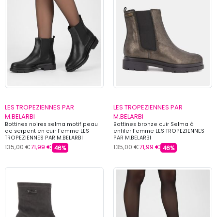
LES TROPEZIENNES PAR
LES TROPEZIENNES PAR
M.BELARBI
M.BELARBI
Bottines noires selma motif peau
Bottines bronze cuir Selma à
de serpent en cuir Femme LES
enfiler Femme LES TROPEZIENNES
TROPEZIENNES PAR M.BELARBI
PAR M.BELARBI
135,00 €
71,99 €
135,00 €
71,99 €
46%
46%