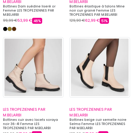
M.BELARBI
M.BELARBI
Bottines Dam suédine liseré or
Bottines élastique à talons Mine
Femme LES TROPEZIENNES PAR
noir cuir grainé Femme LES
M.BELARBI
TROPEZIENNES PAR M.BELARBI
99,99 €
53,99 €
129,90 €
62,99 €
46%
51%
LES TROPEZIENNES PAR
LES TROPEZIENNES PAR
M.BELARBI
M.BELARBI
Bottines cuir avec lacets soraya
Bottines beige cuir semelle noire
noir 36-41 Femme LES
Selma Femme LES TROPEZIENNES
TROPEZIENNES PAR M.BELARBI
PAR M.BELARBI