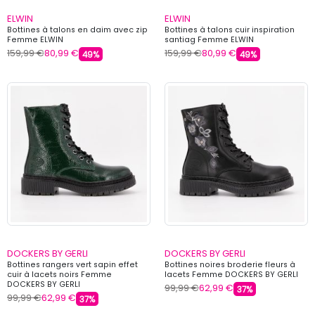
ELWIN
ELWIN
Bottines à talons en daim avec zip
Bottines à talons cuir inspiration
Femme ELWIN
santiag Femme ELWIN
159,99 €
80,99 €
159,99 €
80,99 €
49%
49%
DOCKERS BY GERLI
DOCKERS BY GERLI
Bottines rangers vert sapin effet
Bottines noires broderie fleurs à
cuir à lacets noirs Femme
lacets Femme DOCKERS BY GERLI
DOCKERS BY GERLI
99,99 €
62,99 €
37%
99,99 €
62,99 €
37%