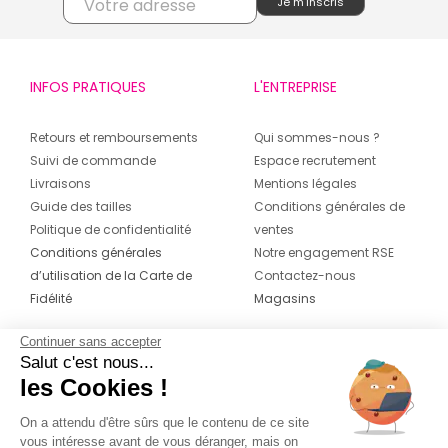
INFOS PRATIQUES
L'ENTREPRISE
Retours et remboursements
Qui sommes-nous ?
Suivi de commande
Espace recrutement
Livraisons
Mentions légales
Guide des tailles
Conditions générales de
Politique de confidentialité
ventes
Conditions générales
Notre engagement RSE
d’utilisation de la Carte de
Contactez-nous
Fidélité
Magasins
Continuer sans accepter
CONTACT
SUIVEZ-NOUS SUR LES
Salut c'est nous...
RÉSEAUX
les Cookies !
04 42 20 78 42
Du lundi au jeudi de 8h30 à 16h30 & le
On a attendu d'être sûrs que le contenu de ce site
vous intéresse avant de vous déranger, mais on
vendredi de 8h30 à 15h30