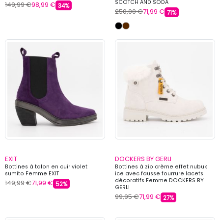
SCOTCH AND SODA
149,99 €
98,99 €
34%
250,00 €
71,99 €
71%
EXIT
DOCKERS BY GERLI
Bottines à talon en cuir violet
Bottines à zip crème effet nubuk
sumito Femme EXIT
ice avec fausse fourrure lacets
décoratifs Femme DOCKERS BY
149,99 €
71,99 €
52%
GERLI
99,95 €
71,99 €
27%