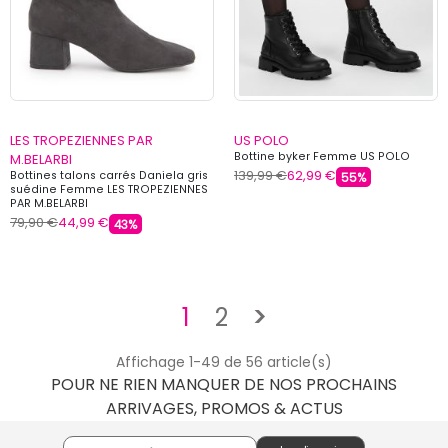
LES TROPEZIENNES PAR
US POLO
Bottine byker Femme US POLO
M.BELARBI
139,99 €
62,99 €
Bottines talons carrés Daniela gris
55%
suédine Femme LES TROPEZIENNES
PAR M.BELARBI
79,90 €
44,99 €
43%
Suivant
1
2
>
Affichage 1-49 de 56 article(s)
POUR NE RIEN MANQUER DE NOS PROCHAINS
ARRIVAGES, PROMOS & ACTUS