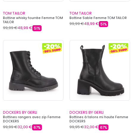
TOM TAILOR
TOM TAILOR
Bottine whisky fourrée Femme TOM
Bottine Sable Femme TOM TAILOR
TAILOR
99,99 €
48,99 €
51%
99,99 €
48,99 €
51%
DOCKERS BY GERLI
DOCKERS BY GERLI
Bottines rangers avec zip Femme
Bottines à talons mi haute Femme
DOCKERS
DOCKERS
99,99 €
32,00 €
99,95 €
32,00 €
67%
67%