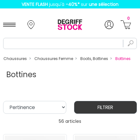
VENTE FLASH
jusqu'à
-40%
*
sur
une sélection
0
Chaussures
Chaussures Femme
Boots, Bottines
Bottines
Bottines
FILTRER
56 articles