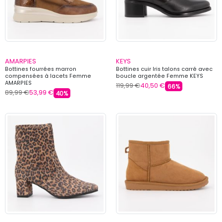
AMARPIES
KEYS
Bottines fourrées marron
Bottines cuir Iris talons carré avec
compensées à lacets Femme
boucle argentée Femme KEYS
AMARPIES
119,99 €
40,50 €
66%
89,99 €
53,99 €
40%