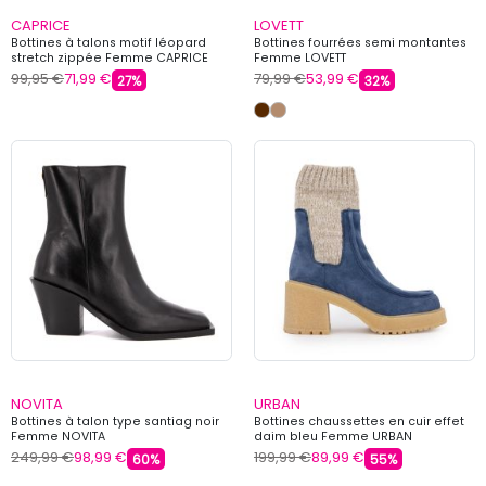
CAPRICE
LOVETT
Bottines à talons motif léopard
Bottines fourrées semi montantes
stretch zippée Femme CAPRICE
Femme LOVETT
99,95 €
71,99 €
79,99 €
53,99 €
27%
32%
NOVITA
URBAN
Bottines à talon type santiag noir
Bottines chaussettes en cuir effet
Femme NOVITA
daim bleu Femme URBAN
249,99 €
98,99 €
199,99 €
89,99 €
60%
55%