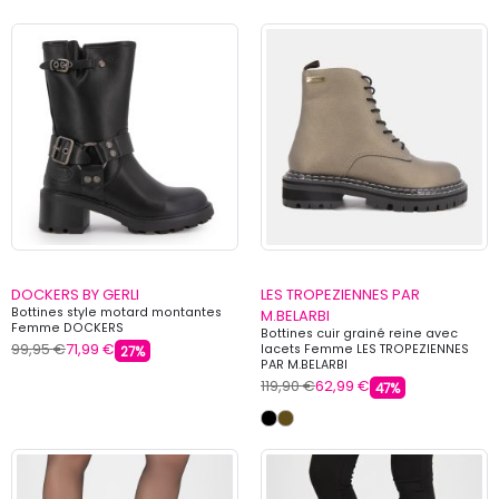
DOCKERS BY GERLI
LES TROPEZIENNES PAR
Bottines style motard montantes
M.BELARBI
Femme DOCKERS
Bottines cuir grainé reine avec
99,95 €
71,99 €
lacets Femme LES TROPEZIENNES
27%
PAR M.BELARBI
119,90 €
62,99 €
47%