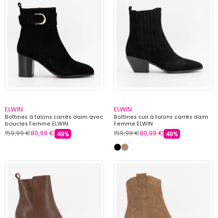
ELWIN
ELWIN
Bottines à talons carrés daim avec
Bottines cuir à talons carrés daim
boucles Femme ELWIN
Femme ELWIN
159,99 €
80,99 €
159,99 €
80,99 €
49%
49%