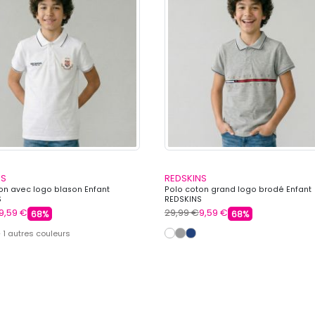
NS
REDSKINS
on avec logo blason Enfant
Polo coton grand logo brodé Enfant
S
REDSKINS
9,59 €
29,99 €
9,59 €
68%
68%
 1 autres couleurs