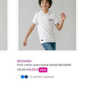
REDSKINS
Polo coton avec liseré Enfant REDSKINS
29,99 €
9,59 €
68%
+ 2 autres couleurs