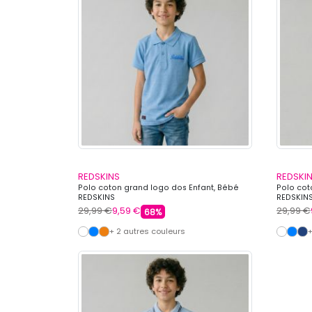
REDSKINS
REDSKI
Polo coton grand logo dos Enfant, Bébé
Polo cot
REDSKINS
REDSKIN
29,99 €
9,59 €
29,99 €
68%
+ 2 autres couleurs
+