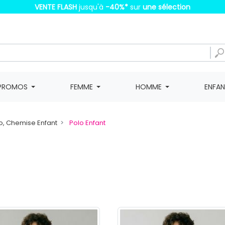
VENTE FLASH
jusqu'à
-40%
*
sur
une sélection
PROMOS
FEMME
HOMME
ENFA
o, Chemise Enfant
Polo Enfant