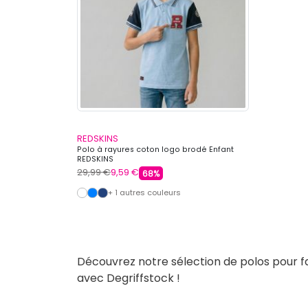
REDSKINS
Polo à rayures coton logo brodé Enfant
REDSKINS
29,99 €
9,59 €
68%
+ 1 autres couleurs
Découvrez notre sélection de polos pour fair
avec Degriffstock !