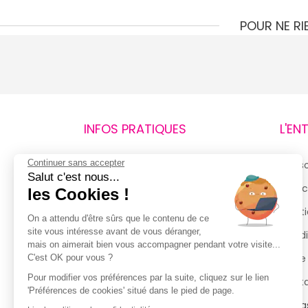
POUR NE R
INFOS PRATIQUES
L'EN
Continuer sans accepter
Retours et remboursements
Qui 
Salut c'est nous...
Suivi de commande
Espac
les Cookies !
Livraisons
Menti
On a attendu d'être sûrs que le contenu de ce
site vous intéresse avant de vous déranger,
Guide des tailles
Condi
mais on aimerait bien vous accompagner pendant votre visite...
Politique de confidentialité
Notre
C'est OK pour vous ?
Pour modifier vos préférences par la suite, cliquez sur le lien
Conditions générales d’utilisation
Cont
'Préférences de cookies' situé dans le pied de page.
de la Carte de Fidélité
Magas