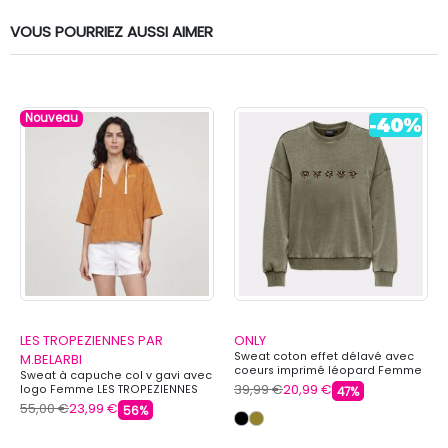
VOUS POURRIEZ AUSSI AIMER
Nouveau
LES TROPEZIENNES PAR
ONLY
Sweat coton effet délavé avec
M.BELARBI
coeurs imprimé léopard Femme
Sweat à capuche col v gavi avec
ONLY
39,99 €
20,99 €
logo Femme LES TROPEZIENNES
47%
PAR M.BELARBI
55,00 €
23,99 €
56%