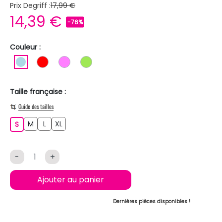
Prix Degriff :
17,99 €
14,39 €
-76%
Couleur :
BLEU CLAIR
ROUGE
ROSE
VERT CLAIR
Taille française :
Guide des tailles
M
L
XL
S
M
L
XL
S
-
+
Ajouter au panier
Dernières pièces disponibles !