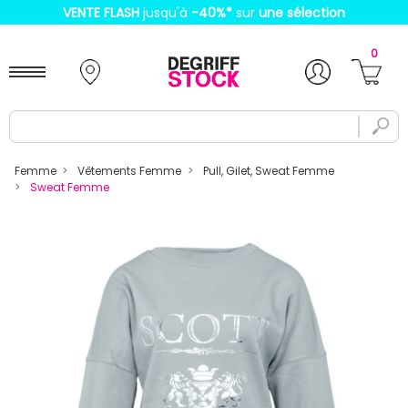
VENTE FLASH
jusqu'à
-40%
*
sur
une sélection
0
Femme
Vêtements Femme
Pull, Gilet, Sweat Femme
Sweat Femme