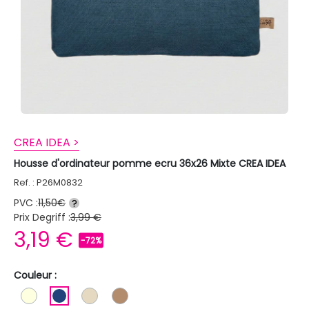
CREA IDEA >
Housse d'ordinateur pomme ecru 36x26 Mixte CREA IDEA
Ref. : P26M0832
PVC :
11,50€
?
Prix Degriff :
3,99 €
3,19 €
-72%
Couleur :
BLANC ECRU
BLEU FONCE
BEIGE
MARRON CLAIR