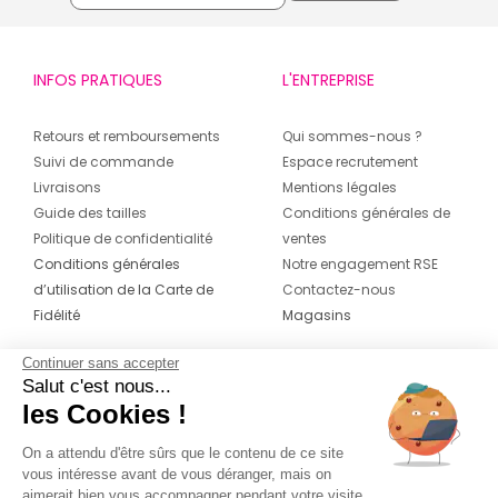
INFOS PRATIQUES
L'ENTREPRISE
Retours et remboursements
Qui sommes-nous ?
Suivi de commande
Espace recrutement
Livraisons
Mentions légales
Guide des tailles
Conditions générales de
Politique de confidentialité
ventes
Conditions générales
Notre engagement RSE
d’utilisation de la Carte de
Contactez-nous
Fidélité
Magasins
Continuer sans accepter
CONTACT
SUIVEZ-NOUS SUR LES
Salut c'est nous...
RÉSEAUX
les Cookies !
04 42 20 78 42
Du lundi au jeudi de 8h30 à 16h30 & le
On a attendu d'être sûrs que le contenu de ce site
vous intéresse avant de vous déranger, mais on
vendredi de 8h30 à 15h30
aimerait bien vous accompagner pendant votre visite...