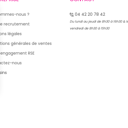
sommes-nous ?
04 42 20 78 42
Du lundi au jeudi de 8h30 à 16h30 & l
e recrutement
vendredi de 8h30 à 15h30
ons légales
tions générales de ventes
 engagement RSE
actez-nous
ins
s Options
ètres de confidentialité, en garantissant la conformité avec le