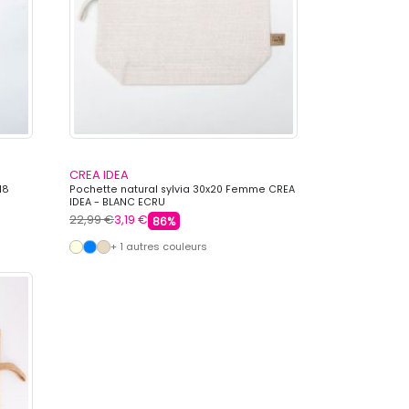
CREA IDEA
18
Pochette natural sylvia 30x20 Femme CREA
IDEA - BLANC ECRU
22,99 €
3,19 €
86%
+ 1 autres couleurs