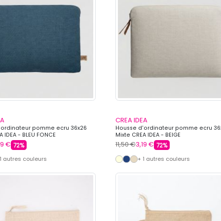
EA
CREA IDEA
'ordinateur pomme ecru 36x26
Housse d'ordinateur pomme ecru 36
A IDEA - BLEU FONCE
Mixte CREA IDEA - BEIGE
19 €
11,50 €
3,19 €
72%
72%
 1 autres couleurs
+ 1 autres couleurs