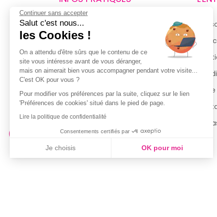
Continuer sans accepter
Salut c'est nous...
Retours et remboursements
Qui 
les Cookies !
Suivi de commande
Espac
On a attendu d'être sûrs que le contenu de ce
Livraisons
Menti
site vous intéresse avant de vous déranger,
mais on aimerait bien vous accompagner pendant votre visite...
Guide des tailles
Condi
C'est OK pour vous ?
Politique de confidentialité
Notre
Pour modifier vos préférences par la suite, cliquez sur le lien
'Préférences de cookies' situé dans le pied de page.
Conditions générales d’utilisation
Cont
Lire la politique de confidentialité
de la Carte de Fidélité
Magas
Consentements certifiés par
Je choisis
OK pour moi
Axeptio consent
Plateforme de Gestion du Consentement : Personnalisez vo
Notre plateforme vous permet d'adapter et de gérer vos param