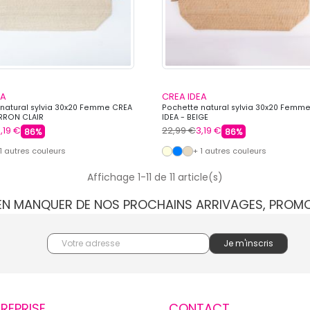
EA
CREA IDEA
natural sylvia 30x20 Femme CREA
Pochette natural sylvia 30x20 Femm
ARRON CLAIR
IDEA - BEIGE
,19 €
22,99 €
3,19 €
86%
86%
 1 autres couleurs
+ 1 autres couleurs
Affichage 1-11 de 11 article(s)
IEN MANQUER DE NOS PROCHAINS ARRIVAGES, PROM
TREPRISE
CONTACT