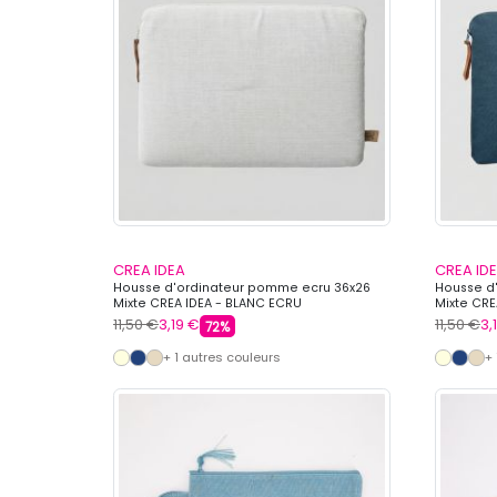
CREA IDEA
CREA ID
Housse d'ordinateur pomme ecru 36x26
Housse d
Mixte CREA IDEA - BLANC ECRU
Mixte CRE
11,50 €
3,19 €
11,50 €
3,
72%
+ 1 autres couleurs
+