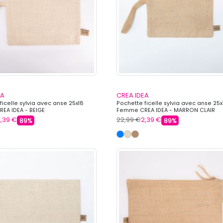
EA
CREA IDEA
ficelle sylvia avec anse 25x18
Pochette ficelle sylvia avec anse 25x
EA IDEA - BEIGE
Femme CREA IDEA - MARRON CLAIR
,39 €
22,99 €
2,39 €
89%
89%