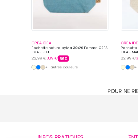
CREA IDEA
CREA ID
Pochette natural sylvia 30x20 Femme CREA
Pochette 
IDEA - BLEU
IDEA - M
22,99 €
3,19 €
22,99 €
3
86%
+ 1 autres couleurs
+
POUR NE R
INFOS PRATIQUES
L'EN