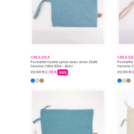
CREA IDEA
CREA ID
Pochette ficelle sylvia avec anse 25x18
Pochette 
Femme CREA IDEA - BLEU
Femme CR
22,99 €
2,39 €
22,99 €
2
89%