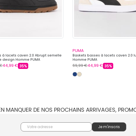
PUMA
s à lacets caven 2.0 Abrupt semelle
Baskets basses à lacets caven 2.0 l
 design Homme PUMA
Homme PUMA
 €
44,99 €
69,99 €
44,99 €
35%
35%
IEN MANQUER DE NOS PROCHAINS ARRIVAGES, PROM