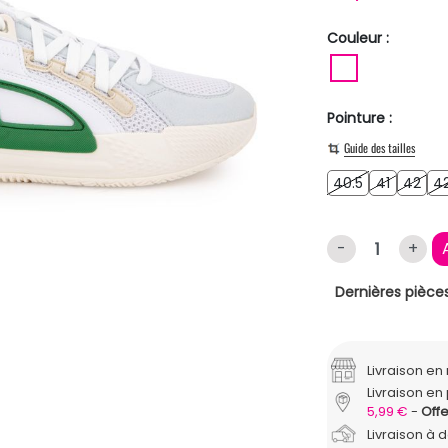
Couleur :
BLANC
Pointure :
Guide des tailles
40.5
41
42
40.5
41
42
42
-
+
Dernières pièces
Livraison e
Livraison en 
5,99 €
Offe
Livraison à 