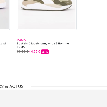
PUMA
PUMA
ux sd
Baskets à lacets army x-ray 3 Homme
Baskets à lacets
PUMA
PUMA
80,00 €
44,99 €
69,99 €
44,99 
43%
OS & ACTUS