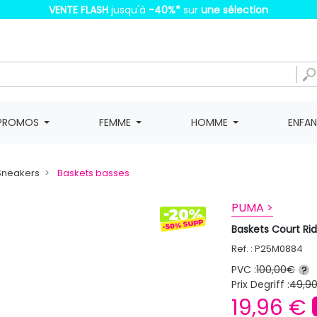
VENTE FLASH
jusqu'à
-40%
*
sur
une sélection
PROMOS
FEMME
HOMME
ENFA
 Sneakers
Baskets basses
PUMA >
Baskets Court Ri
Ref. : P25M0884
PVC :
100,00€
?
Prix Degriff :
49,9
19,96 €