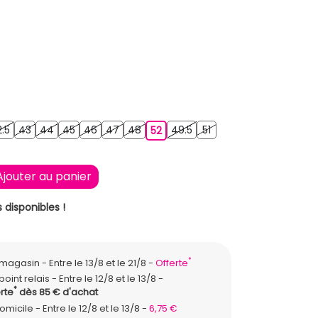
42.5
43
44
45
46
47
48
49.5
51
.5
43
44
45
46
47
48
52
49.5
51
52
Ajouter au panier
 disponibles !
*
n magasin
Entre le 13/8 et le 21/8
Offerte
point relais
Entre le 12/8 et le 13/8
*
rte
dès 85 € d'achat
domicile
Entre le 12/8 et le 13/8
6,75 €