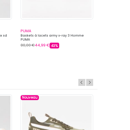
PUMA
COLMAR
ux sd
Baskets à lacets army x-ray 3 Homme
Baskets basses c
PUMA
Homme COLMAR
80,00 €
44,99 €
149,99 €
62,99 
43%
Nouveau
Nouveau