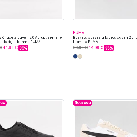
PUMA
s à lacets caven 2.0 Abrupt semelle
Baskets basses à lacets caven 2.0 l
 design Homme PUMA
Homme PUMA
 €
44,99 €
69,99 €
44,99 €
35%
35%
eau
Nouveau