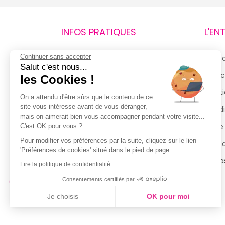
INFOS PRATIQUES
L'EN
Continuer sans accepter
Retours et remboursements
Qui 
Salut c'est nous...
Suivi de commande
Espac
les Cookies !
Livraisons
Menti
On a attendu d'être sûrs que le contenu de ce
site vous intéresse avant de vous déranger,
Guide des tailles
Condi
mais on aimerait bien vous accompagner pendant votre visite...
Politique de confidentialité
Notre
C'est OK pour vous ?
Pour modifier vos préférences par la suite, cliquez sur le lien
Conditions générales d’utilisation
Cont
'Préférences de cookies' situé dans le pied de page.
de la Carte de Fidélité
Magas
Lire la politique de confidentialité
Consentements certifiés par
Je choisis
OK pour moi
Axeptio consent
Plateforme de Gestion du Consentement : Personnalisez vo