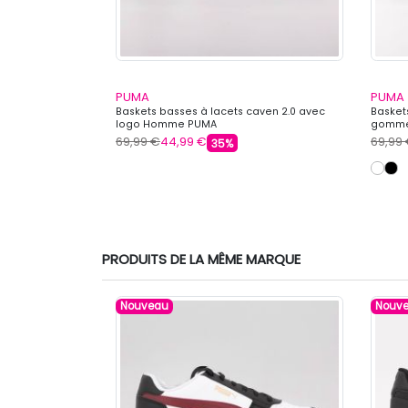
PUMA
PUMA
 lacets premium
Baskets basses à lacets caven 2.0 avec
Basket
logo Homme PUMA
gomme
69,99 €
44,99 €
69,99
35%
PRODUITS DE LA MÊME MARQUE
Nouveau
Nouv