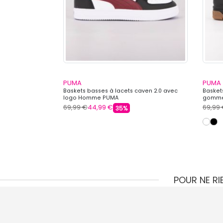
PUMA
PUMA
aven 2.0 Enfant
Baskets basses à lacets caven 2.0 avec
Basket
logo Homme PUMA
gomme
69,99 €
44,99 €
69,99
35%
POUR NE R