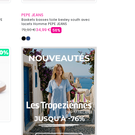
PEPE JEANS
PE
Baskets basses toile bexley south avec
lacets Homme PEPE JEANS
79,90 €
34,99 €
56%