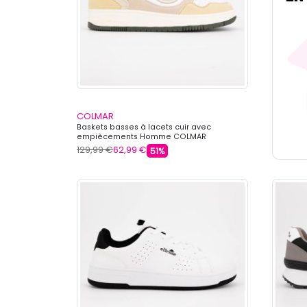
COLMAR
Baskets basses à lacets cuir avec
empiècements Homme COLMAR
129,99 €
62,99 €
51%