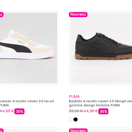
u
Nouveau
PUMA
basses à lacets caven 2.0 lux sd
Baskets à lacets caven 2.0 Abrupt s
PUMA
gomme design Homme PUMA
44,99 €
69,99 €
44,99 €
35%
35%
u
Nouveau