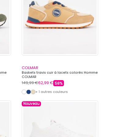
COLMAR
omme
Baskets travis cuir à lacets colorés Homme
COLMAR
149,99 €
62,99 €
58%
+ 1 autres couleurs
Nouveau