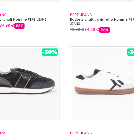
EANS
PEPE JEANS
brit half Homme PEPE JEANS
Baskets chalk travis retro Homme PE
JEANS
34,99 €
63%
79,90 €
34,99 €
56%
EANS
PEPE JEANS