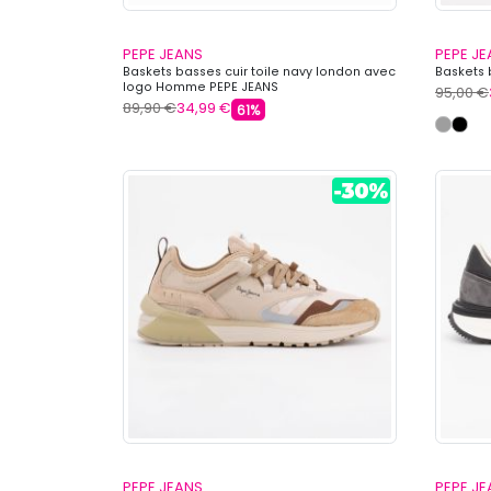
PEPE JEANS
PEPE J
Baskets basses cuir toile navy london avec
Baskets 
logo Homme PEPE JEANS
95,00 €
89,90 €
34,99 €
61%
PEPE JEANS
PEPE J