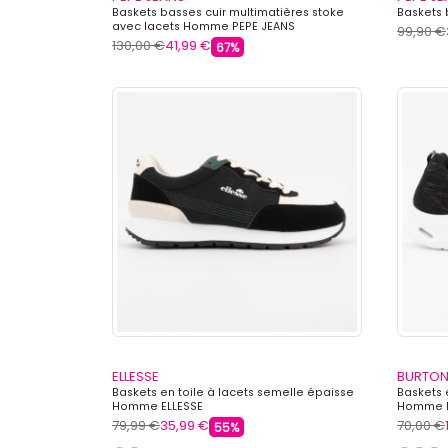
Baskets basses cuir multimatières stoke
Baskets 
avec lacets Homme PEPE JEANS
99,90 €
130,00 €
41,99 €
67%
ELLESSE
BURTON
Baskets en toile à lacets semelle épaisse
Baskets 
Homme ELLESSE
Homme 
79,99 €
35,99 €
70,00 €
55%