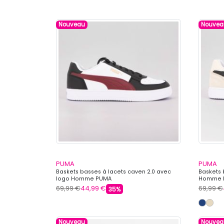
Nouveau
Nouvea
PUMA
PUMA
Baskets basses à lacets caven 2.0 avec
Baskets 
logo Homme PUMA
Homme 
69,99 €
44,99 €
69,99 €
35%
Nouveau
Nouvea