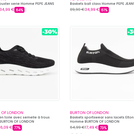
buster serie Homme PEPE JEANS
Baskets ball class Homme PEPE JEAN
34,99 €
89,90 €
34,99 €
64%
61%
 OF LONDON
BURTON OF LONDON
en toile avec semelle à trous
Baskets sportswear sans lacets Elton
BURTON OF LONDON
Homme BURTON OF LONDON
16,09 €
64,99 €
17,49 €
77%
73%