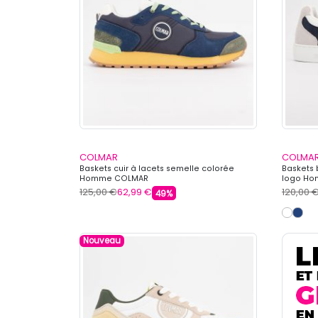
COLMAR
COLMA
Baskets cuir à lacets semelle colorée
Baskets 
Homme COLMAR
logo H
125,00 €
62,99 €
120,00 
49%
Nouveau