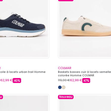
R
COLMAR
toile à lacets urban trail Homme
Baskets basses cuir à lacets semelle
colorée Homme COLMAR
€
62,99 €
119,00 €
62,99 €
40%
47%
u
Nouveau