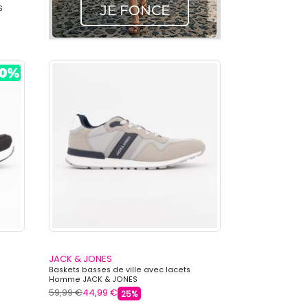
S
JACK & JONES
Baskets basses de ville avec lacets
Homme JACK & JONES
59,99 €
44,99 €
25%