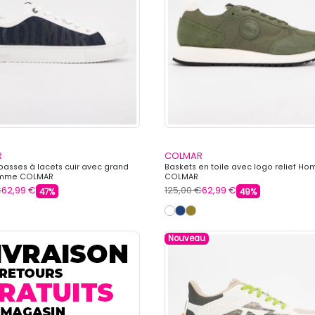
R
COLMAR
basses à lacets cuir avec grand
Baskets en toile avec logo relief H
omme COLMAR
COLMAR
€
62,99 €
125,00 €
62,99 €
47%
49%
Nouveau