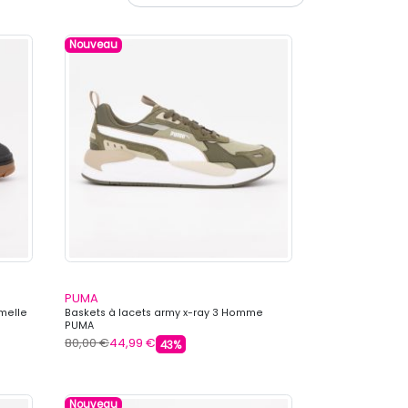
Nouveau
PUMA
emelle
Baskets à lacets army x-ray 3 Homme
PUMA
80,00 €
44,99 €
43%
Nouveau