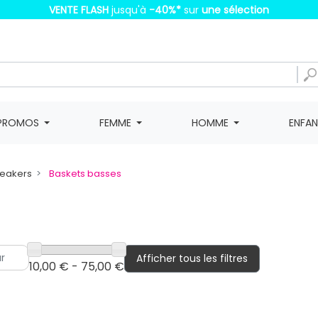
VENTE FLASH
jusqu'à
-40%
*
sur
une sélection
PROMOS
FEMME
HOMME
ENFA
neakers
Baskets basses
Afficher tous les filtres
10,00 € - 75,00 €