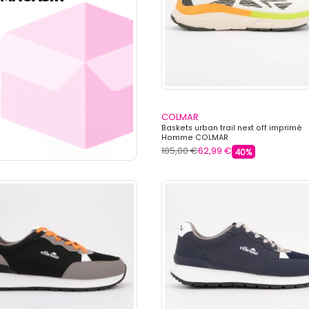
COLMAR
Baskets urban trail next off imprimé
Homme COLMAR
105,00 €
62,99 €
40%