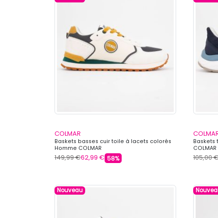
COLMAR
COLMA
Baskets basses cuir toile à lacets colorés
Baskets 
Homme COLMAR
COLMAR
149,99 €
62,99 €
105,00 
58%
Nouveau
Nouvea