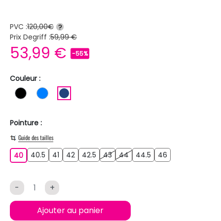
PVC :
120,00€
?
Prix Degriff :
59,99 €
53,99 €
-55%
Couleur :
NOIR
BLEU
BLEU FONCE
Pointure :
Guide des tailles
40.5
41
42
42.5
43
44
44.5
46
40
40.5
41
42
42.5
43
44
44.5
46
40
-
+
Ajouter au panier