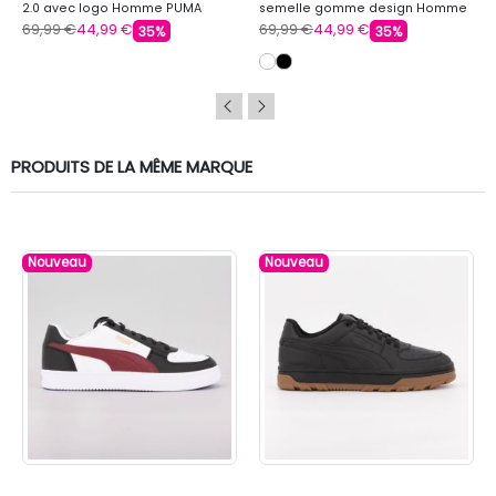
2.0 avec logo Homme PUMA
semelle gomme design Homme
PUMA
69,99 €
44,99 €
69,99 €
44,99 €
35%
35%
PRODUITS DE LA MÊME MARQUE
Nouveau
Nouveau