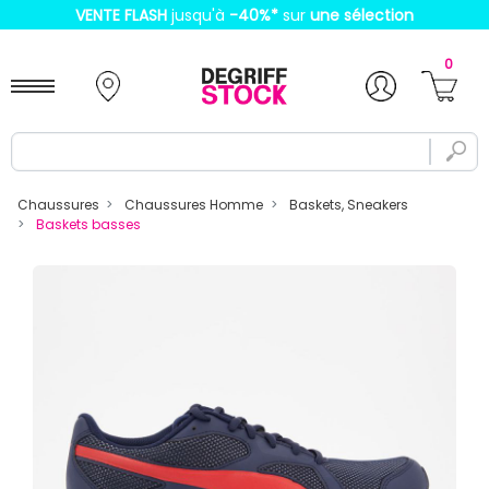
VENTE FLASH
jusqu'à
-40%
*
sur
une sélection
0
Chaussures
Chaussures Homme
Baskets, Sneakers
Baskets basses