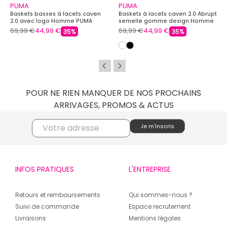
PUMA
PUMA
Baskets basses à lacets caven
Baskets à lacets caven 2.0 Abrupt
2.0 avec logo Homme PUMA
semelle gomme design Homme
PUMA
69,99 €
44,99 €
69,99 €
44,99 €
35%
35%
POUR NE RIEN MANQUER DE NOS PROCHAINS
ARRIVAGES, PROMOS & ACTUS
INFOS PRATIQUES
L'ENTREPRISE
Retours et remboursements
Qui sommes-nous ?
Suivi de commande
Espace recrutement
Livraisons
Mentions légales