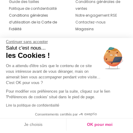
Guide des tailles
Conditions générales de
Politique de confidentialité
ventes
Conditions générales
Notre engagement RSE
d’utilisation de la Carte de
Contactez-nous
Fidélité
Magasins
Continuer sans accepter
CONTACT
SUIVEZ-NOUS SUR LES
Salut c'est nous...
RÉSEAUX
les Cookies !
04 42 20 78 42
Du lundi au jeudi de 8h30 à 16h30 & le
On a attendu d'être sûrs que le contenu de ce site
vous intéresse avant de vous déranger, mais on
vendredi de 8h30 à 15h30
aimerait bien vous accompagner pendant votre visite...
C'est OK pour vous ?
Pour modifier vos préférences par la suite, cliquez sur le lien
'Préférences de cookies' situé dans le pied de page.
Lire la politique de confidentialité
Consentements certifiés par
Je choisis
OK pour moi