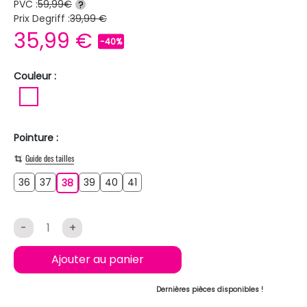
PVC :
59,99€
?
Prix Degriff :
39,99 €
35,99 €
-40%
Couleur :
BLANC
Pointure :
Guide des tailles
36
37
39
40
41
36
37
38
39
40
41
38
-
+
Ajouter au panier
Dernières pièces disponibles !