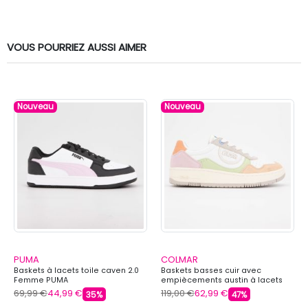
VOUS POURRIEZ AUSSI AIMER
Nouveau
Nouveau
PUMA
COLMAR
Baskets à lacets toile caven 2.0
Baskets basses cuir avec
Femme PUMA
empiècements austin à lacets
Femme COLMAR
69,99 €
44,99 €
119,00 €
62,99 €
35%
47%