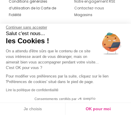
Conditions générales
Notre engagement RSE
d’utilisation de la Carte de
Contactez-nous
Fidélité
Magasins
Continuer sans accepter
CONTACT
SUIVEZ-NOUS SUR LES
Salut c'est nous...
RÉSEAUX
les Cookies !
04 42 20 78 42
Du lundi au jeudi de 8h30 à 16h30 & le
On a attendu d'être sûrs que le contenu de ce site
vous intéresse avant de vous déranger, mais on
vendredi de 8h30 à 15h30
aimerait bien vous accompagner pendant votre visite...
C'est OK pour vous ?
Pour modifier vos préférences par la suite, cliquez sur le lien
'Préférences de cookies' situé dans le pied de page.
Lire la politique de confidentialité
Consentements certifiés par
Je choisis
OK pour moi
Axeptio consent
Plateforme de Gestion du Consentement : Personnalisez vos O
Notre plateforme vous permet d'adapter et de gérer vos paramètr