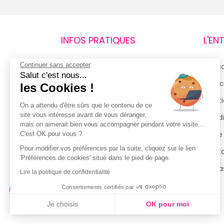
INFOS PRATIQUES
L'EN
Continuer sans accepter
Retours et remboursements
Qui 
Salut c'est nous...
Suivi de commande
Espac
les Cookies !
Livraisons
Menti
On a attendu d'être sûrs que le contenu de ce
site vous intéresse avant de vous déranger,
Guide des tailles
Condi
mais on aimerait bien vous accompagner pendant votre visite...
Politique de confidentialité
Notre
C'est OK pour vous ?
Pour modifier vos préférences par la suite, cliquez sur le lien
Conditions générales d’utilisation
Cont
'Préférences de cookies' situé dans le pied de page.
de la Carte de Fidélité
Magas
Lire la politique de confidentialité
Consentements certifiés par
Je choisis
OK pour moi
Axeptio consent
Plateforme de Gestion du Consentement : Personnalisez vo