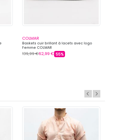
COLMAR
COLMAR
e
Baskets cuir brillant à lacets avec logo
Baskets basses c
Femme COLMAR
logo Femme CO
139,99 €
62,99 €
149,00 €
62,99 
55%