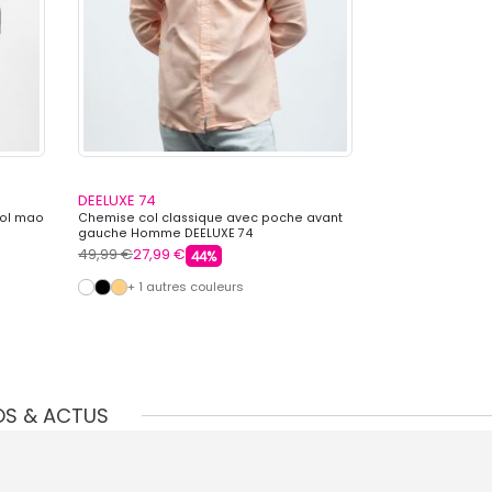
DEELUXE 74
DEELUXE 74
col mao
Chemise col classique avec poche avant
Chemise manche
gauche Homme DEELUXE 74
aztèques Homme
49,99 €
27,99 €
49,99 €
27,99 
44%
+ 1 autres couleurs
OS & ACTUS