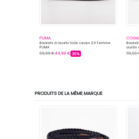
PUMA
COLM
Femme PEPE
Baskets à lacets toile caven 2.0 Femme
Basket
PUMA
austin
69,99 €
44,99 €
119,00
35%
PRODUITS DE LA MÊME MARQUE