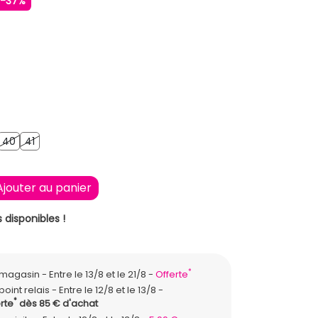
-37%
9
40
41
40
41
Ajouter au panier
 disponibles !
*
n magasin
Entre le 13/8 et le 21/8
Offerte
point relais
Entre le 12/8 et le 13/8
*
rte
dès 85 € d'achat