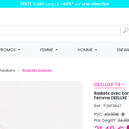
VENTE FLASH
jusqu'à
-40%
*
sur
une sélection
PROMOS
FEMME
HOMME
ENFA
Sneakers
Baskets basses
DEELUXE 74 >
Baskets avec band
Femme DEELUXE 
Ref. : P26F3847
PVC :
49,99€
?
Prix Degriff :
34,9