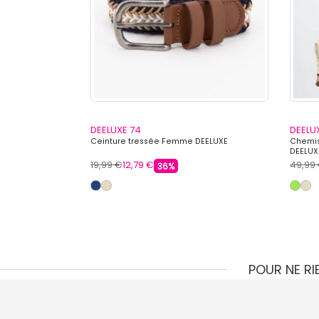
DEELUXE 74
DEELU
es de couleur et
Ceinture tressée Femme DEELUXE
Chemi
DEELUX
19,99 €
12,79 €
49,99
36%
POUR NE R