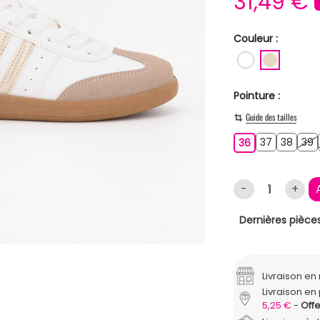
31,49 €
Couleur :
BLANC
BEIGE
Pointure :
Guide des tailles
37
38
3
36
37
38
39
36
-
+
Dernières pièces
Livraison e
Livraison en 
5,25 €
Offe