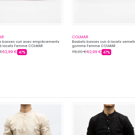
AR
COLMAR
s basses cuir avec empiècements
Baskets basses cuir à lacets semell
 à lacets Femme COLMAR
gomme Femme COLMAR
 €
62,99 €
119,00 €
62,99 €
47%
47%