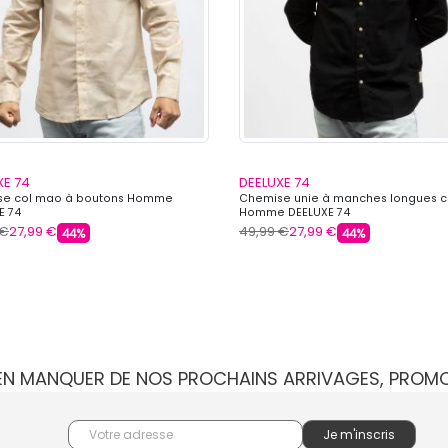
XE 74
DEELUXE 74
se col mao à boutons Homme
Chemise unie à manches longues 
E 74
Homme DEELUXE 74
 €
27,99 €
49,99 €
27,99 €
44%
44%
IEN MANQUER DE NOS PROCHAINS ARRIVAGES, PROM