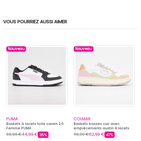
VOUS POURRIEZ AUSSI AIMER
Nouveau
Nouveau
PUMA
COLMAR
Baskets à lacets toile caven 2.0
Baskets basses cuir avec
Femme PUMA
empiècements austin à lacets
Femme COLMAR
69,99 €
44,99 €
119,00 €
62,99 €
35%
47%