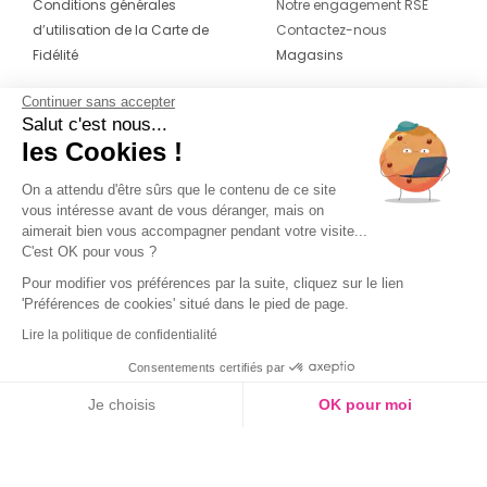
Conditions générales
Notre engagement RSE
d’utilisation de la Carte de
Contactez-nous
Fidélité
Magasins
Continuer sans accepter
CONTACT
SUIVEZ-NOUS SUR LES
Salut c'est nous...
RÉSEAUX
les Cookies !
04 42 20 78 42
Du lundi au jeudi de 8h30 à 16h30 & le
On a attendu d'être sûrs que le contenu de ce site
vous intéresse avant de vous déranger, mais on
vendredi de 8h30 à 15h30
aimerait bien vous accompagner pendant votre visite...
C'est OK pour vous ?
Pour modifier vos préférences par la suite, cliquez sur le lien
'Préférences de cookies' situé dans le pied de page.
Lire la politique de confidentialité
Consentements certifiés par
Je choisis
OK pour moi
Axeptio consent
Plateforme de Gestion du Consentement : Personnalisez vos O
Notre plateforme vous permet d'adapter et de gérer vos paramètr