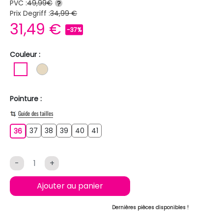
PVC :
49,99€
?
Prix Degriff :
34,99 €
31,49 €
-37%
Couleur :
BLANC
BEIGE
Pointure :
Guide des tailles
37
38
39
40
41
36
37
38
39
40
41
36
-
+
Ajouter au panier
Dernières pièces disponibles !