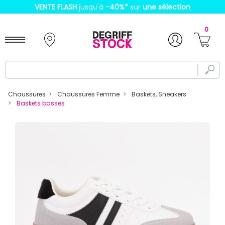
VENTE FLASH
jusqu'à
-40%
*
sur
une sélection
0
Chaussures
Chaussures Femme
Baskets, Sneakers
Baskets basses