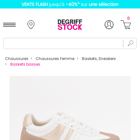
VENTE FLASH
jusqu'à
-40%
*
sur
une sélection
0
Chaussures
Chaussures Femme
Baskets, Sneakers
Baskets basses