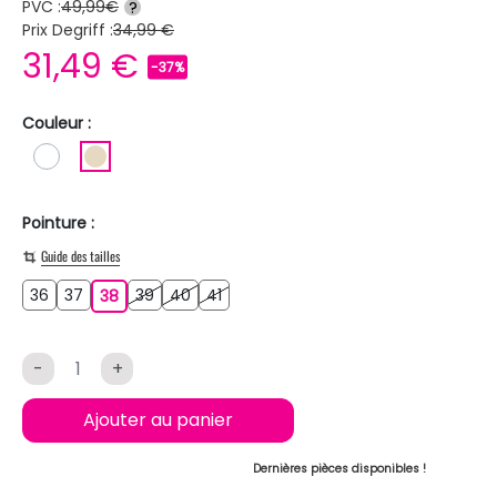
PVC :
49,99€
?
Prix Degriff :
34,99 €
31,49 €
-37%
Couleur :
BLANC
BEIGE
Pointure :
Guide des tailles
36
37
39
40
41
36
37
38
39
40
41
38
-
+
Ajouter au panier
Dernières pièces disponibles !