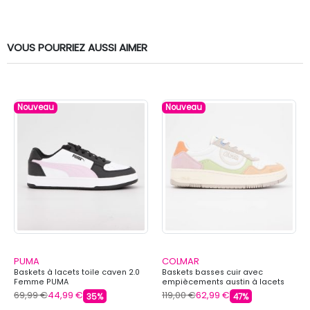
VOUS POURRIEZ AUSSI AIMER
Nouveau
Nouveau
PUMA
COLMAR
Baskets à lacets toile caven 2.0
Baskets basses cuir avec
Femme PUMA
empiècements austin à lacets
Femme COLMAR
69,99 €
44,99 €
119,00 €
62,99 €
35%
47%