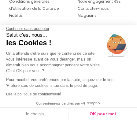
Conditions générales
Notre engagement RSE
d’utilisation de la Carte de
Contactez-nous
Fidélité
Magasins
Continuer sans accepter
CONTACT
SUIVEZ-NOUS SUR LES
Salut c'est nous...
RÉSEAUX
les Cookies !
04 42 20 78 42
Du lundi au jeudi de 8h30 à 16h30 & le
On a attendu d'être sûrs que le contenu de ce site
vous intéresse avant de vous déranger, mais on
vendredi de 8h30 à 15h30
aimerait bien vous accompagner pendant votre visite...
C'est OK pour vous ?
Pour modifier vos préférences par la suite, cliquez sur le lien
'Préférences de cookies' situé dans le pied de page.
Lire la politique de confidentialité
Consentements certifiés par
Je choisis
OK pour moi
Axeptio consent
Plateforme de Gestion du Consentement : Personnalisez vos O
Notre plateforme vous permet d'adapter et de gérer vos paramètr