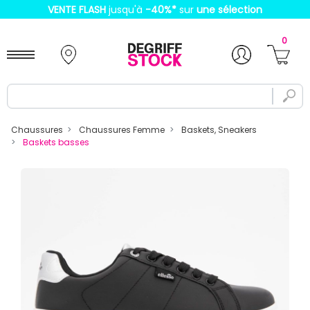
VENTE FLASH
jusqu'à
-40%
*
sur
une sélection
0
Chaussures
Chaussures Femme
Baskets, Sneakers
Baskets basses