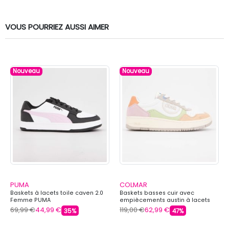
VOUS POURRIEZ AUSSI AIMER
Nouveau
Nouveau
PUMA
COLMAR
Baskets à lacets toile caven 2.0
Baskets basses cuir avec
Femme PUMA
empiècements austin à lacets
Femme COLMAR
69,99 €
44,99 €
119,00 €
62,99 €
35%
47%