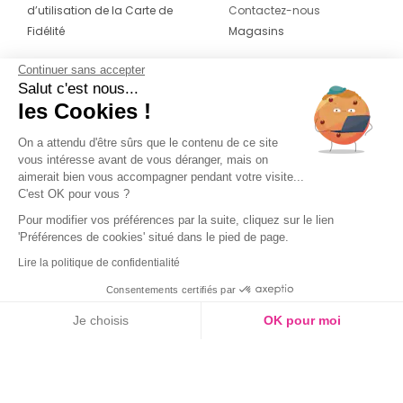
d’utilisation de la Carte de
Contactez-nous
Fidélité
Magasins
Continuer sans accepter
CONTACT
SUIVEZ-NOUS SUR LES
Salut c'est nous...
RÉSEAUX
les Cookies !
04 42 20 78 42
Du lundi au jeudi de 8h30 à 16h30 & le
On a attendu d'être sûrs que le contenu de ce site
vous intéresse avant de vous déranger, mais on
vendredi de 8h30 à 15h30
aimerait bien vous accompagner pendant votre visite...
C'est OK pour vous ?
Pour modifier vos préférences par la suite, cliquez sur le lien
'Préférences de cookies' situé dans le pied de page.
Lire la politique de confidentialité
Consentements certifiés par
Je choisis
OK pour moi
Axeptio consent
Plateforme de Gestion du Consentement : Personnalisez vos O
Notre plateforme vous permet d'adapter et de gérer vos paramètr