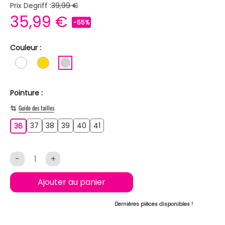
Prix Degriff :
39,99 €
35,99 €
-55%
Couleur :
BLANC
OR
ARGENT
Pointure :
Guide des tailles
37
38
39
40
41
36
37
38
39
40
41
36
-
+
Ajouter au panier
Dernières pièces disponibles !