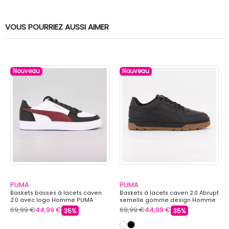
VOUS POURRIEZ AUSSI AIMER
Nouveau
Nouveau
PUMA
PUMA
Baskets basses à lacets caven
Baskets à lacets caven 2.0 Abrupt
2.0 avec logo Homme PUMA
semelle gomme design Homme
PUMA
69,99 €
44,99 €
69,99 €
44,99 €
35%
35%