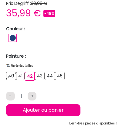
Prix Degriff :
39,99 €
35,99 €
-48%
Couleur :
BLEU FONCE
Pointure :
Guide des tailles
40
41
43
44
45
40
41
42
43
44
45
42
-
+
Ajouter au panier
Dernières pièces disponibles !