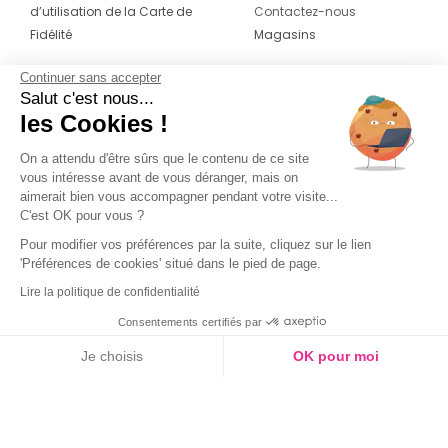
d’utilisation de la Carte de
Contactez-nous
Fidélité
Magasins
Continuer sans accepter
CONTACT
SUIVEZ-NOUS SUR LES
Salut c'est nous...
RÉSEAUX
les Cookies !
04 42 20 78 42
Du lundi au jeudi de 8h30 à 16h30 & le
On a attendu d'être sûrs que le contenu de ce site
vous intéresse avant de vous déranger, mais on
vendredi de 8h30 à 15h30
aimerait bien vous accompagner pendant votre visite...
C'est OK pour vous ?
Pour modifier vos préférences par la suite, cliquez sur le lien
'Préférences de cookies' situé dans le pied de page.
Lire la politique de confidentialité
Consentements certifiés par
Je choisis
OK pour moi
Axeptio consent
Plateforme de Gestion du Consentement : Personnalisez vos O
Notre plateforme vous permet d'adapter et de gérer vos paramètr