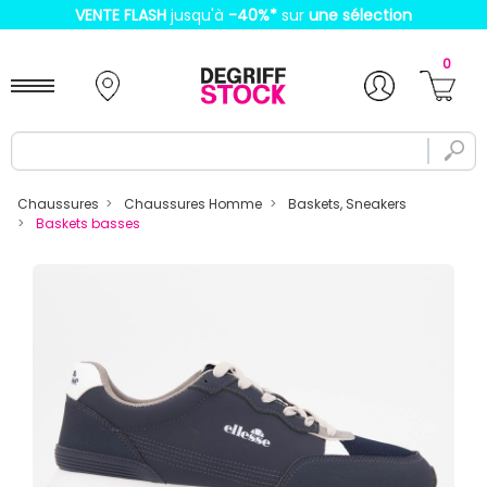
VENTE FLASH
jusqu'à
-40%
*
sur
une sélection
0
Chaussures
Chaussures Homme
Baskets, Sneakers
Baskets basses