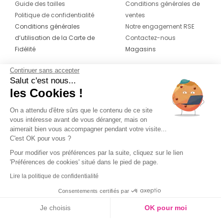
Guide des tailles
Conditions générales de
Politique de confidentialité
ventes
Conditions générales
Notre engagement RSE
d’utilisation de la Carte de
Contactez-nous
Fidélité
Magasins
Continuer sans accepter
CONTACT
SUIVEZ-NOUS SUR LES
Salut c'est nous...
RÉSEAUX
les Cookies !
04 42 20 78 42
Du lundi au jeudi de 8h30 à 16h30 & le
On a attendu d'être sûrs que le contenu de ce site
vous intéresse avant de vous déranger, mais on
vendredi de 8h30 à 15h30
aimerait bien vous accompagner pendant votre visite...
C'est OK pour vous ?
Pour modifier vos préférences par la suite, cliquez sur le lien
'Préférences de cookies' situé dans le pied de page.
Lire la politique de confidentialité
Consentements certifiés par
Je choisis
OK pour moi