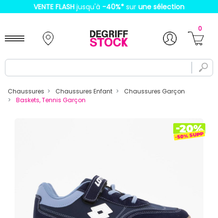
VENTE FLASH
jusqu'à
-40%
*
sur
une sélection
0
Chaussures
Chaussures Enfant
Chaussures Garçon
Baskets, Tennis Garçon