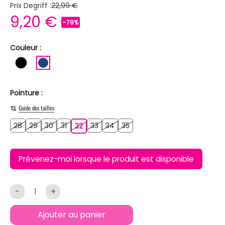
Prix Degriff :
22,99 €
9,20 €
-79%
Couleur :
NOIR
BLEU FONCE
Pointure :
Guide des tailles
28
29
30
31
33
34
35
28
29
30
31
32
33
34
35
32
Prévenez-moi lorsque le produit est disponible
-
+
Ajouter au panier