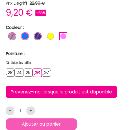
Prix Degriff :
22,99 €
9,20 €
-83%
Couleur :
GRIS
BLEU
BLEU FONCE
JAUNE
ROSE
Pointure :
Guide des tailles
23
24
25
27
23
24
25
26
27
26
Prévenez-moi lorsque le produit est disponible
-
+
Ajouter au panier