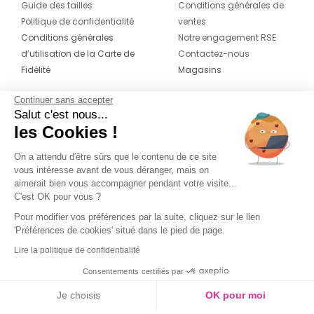
Guide des tailles
Conditions générales de
Politique de confidentialité
ventes
Conditions générales
Notre engagement RSE
d’utilisation de la Carte de
Contactez-nous
Fidélité
Magasins
Continuer sans accepter
CONTACT
SUIVEZ-NOUS SUR LES
Salut c'est nous...
RÉSEAUX
les Cookies !
04 42 20 78 42
Du lundi au jeudi de 8h30 à 16h30 & le
On a attendu d'être sûrs que le contenu de ce site
vous intéresse avant de vous déranger, mais on
vendredi de 8h30 à 15h30
aimerait bien vous accompagner pendant votre visite...
C'est OK pour vous ?
Pour modifier vos préférences par la suite, cliquez sur le lien
'Préférences de cookies' situé dans le pied de page.
Lire la politique de confidentialité
Consentements certifiés par
Je choisis
OK pour moi