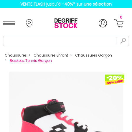
VENTE FLASH
jusqu'à
-40%
*
sur
une sélection
0
Chaussures
Chaussures Enfant
Chaussures Garçon
Baskets, Tennis Garçon