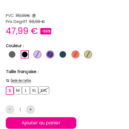
PVC :
110,00€
?
Prix Degriff :
59,99 €
47,99 €
-56%
Couleur :
GRIS FONCE
NOIR
BLEU CLAIR
BLEU FONCE
BLEU PETROLE
ORANGE
VERT CLAIR
Taille française :
Guide des tailles
M
L
XL
XXL
S
M
L
XL
XXL
S
-
+
Ajouter au panier