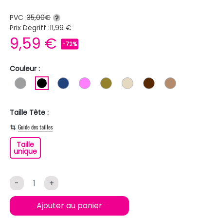
PVC :
35,00€
?
Prix Degriff :
11,99 €
9,59 €
-72%
Couleur :
GRIS
NOIR
BLEU FONCE
ROSE
KAKI
BEIGE
MARRON
MARRON CL
Taille Tête :
Guide des tailles
Taille
Taille unique
unique
-
+
Ajouter au panier