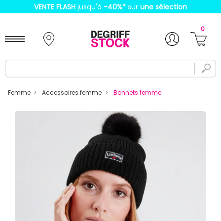
VENTE FLASH
jusqu'à
-40%
*
sur
une sélection
0
Femme
Accessoires femme
Bonnets femme