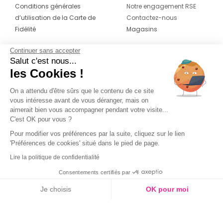
Conditions générales
Notre engagement RSE
d’utilisation de la Carte de
Contactez-nous
Fidélité
Magasins
Continuer sans accepter
CONTACT
SUIVEZ-NOUS SUR LES
Salut c'est nous...
RÉSEAUX
les Cookies !
04 42 20 78 42
Du lundi au jeudi de 8h30 à 16h30 & le
On a attendu d'être sûrs que le contenu de ce site
vous intéresse avant de vous déranger, mais on
vendredi de 8h30 à 15h30
aimerait bien vous accompagner pendant votre visite...
C'est OK pour vous ?
Pour modifier vos préférences par la suite, cliquez sur le lien
'Préférences de cookies' situé dans le pied de page.
Lire la politique de confidentialité
Consentements certifiés par
Je choisis
OK pour moi
Axeptio consent
Plateforme de Gestion du Consentement : Personnalisez vos O