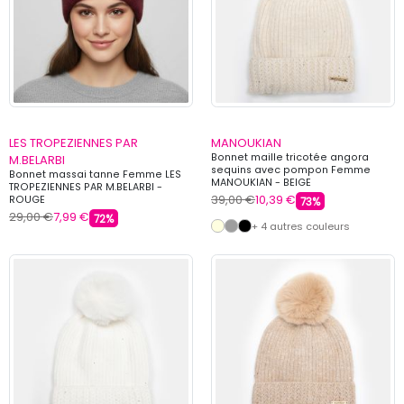
LES TROPEZIENNES PAR
MANOUKIAN
Bonnet maille tricotée angora
M.BELARBI
sequins avec pompon Femme
Bonnet massai tanne Femme LES
MANOUKIAN - BEIGE
TROPEZIENNES PAR M.BELARBI -
39,00 €
10,39 €
ROUGE
73%
29,00 €
7,99 €
72%
+ 4 autres couleurs