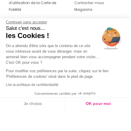
d’utilisation de la Carte de
Contactez-nous
Fidélité
Magasins
Continuer sans accepter
CONTACT
SUIVEZ-NOUS SUR LES
Salut c'est nous...
RÉSEAUX
les Cookies !
04 42 20 78 42
Du lundi au jeudi de 8h30 à 16h30 & le
On a attendu d'être sûrs que le contenu de ce site
vous intéresse avant de vous déranger, mais on
vendredi de 8h30 à 15h30
aimerait bien vous accompagner pendant votre visite...
C'est OK pour vous ?
Pour modifier vos préférences par la suite, cliquez sur le lien
'Préférences de cookies' situé dans le pied de page.
Lire la politique de confidentialité
Consentements certifiés par
Je choisis
OK pour moi
Axeptio consent
Plateforme de Gestion du Consentement : Personnalisez vos O
Notre plateforme vous permet d'adapter et de gérer vos paramètr