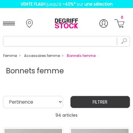
VENTE FLASH
jusqu'à
-40%
*
sur
une sélection
0
Femme
Accessoires femme
Bonnets femme
Bonnets femme
FILTRER
94 articles