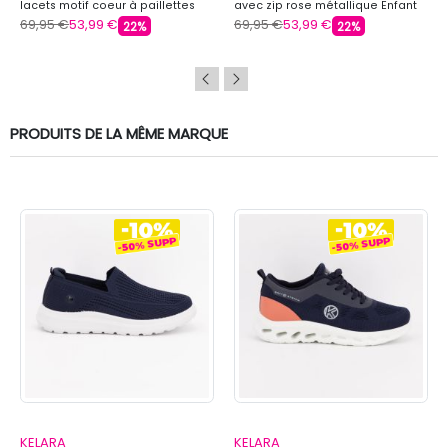
lacets motif coeur à paillettes
avec zip rose métallique Enfant
Enfant DOCKERS BY GERLI
DOCKERS BY GERLI
69,95 €
53,99 €
69,95 €
53,99 €
22%
22%
PRODUITS DE LA MÊME MARQUE
KELARA
KELARA