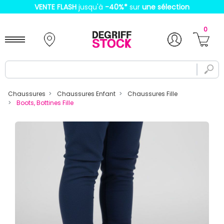
VENTE FLASH
jusqu'à
-40%
*
sur
une sélection
0
Chaussures
Chaussures Enfant
Chaussures Fille
Boots, Bottines Fille