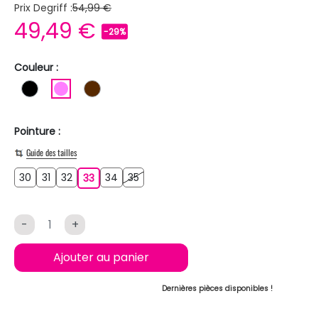
Prix Degriff :
54,99 €
49,49 €
-29%
Couleur :
NOIR
ROSE
MARRON
Pointure :
Guide des tailles
30
31
32
34
35
30
31
32
33
34
35
33
-
+
Ajouter au panier
Dernières pièces disponibles !