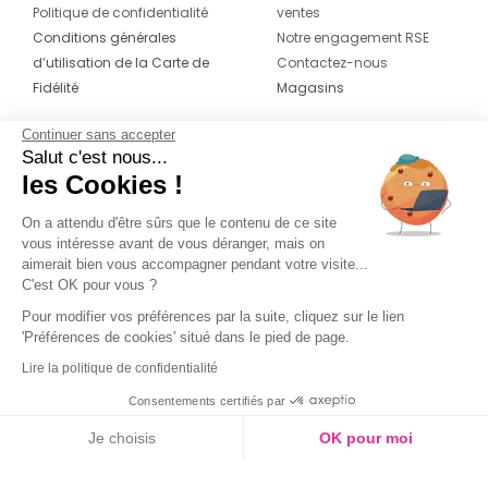
Politique de confidentialité
ventes
Conditions générales
Notre engagement RSE
d’utilisation de la Carte de
Contactez-nous
Fidélité
Magasins
Continuer sans accepter
CONTACT
SUIVEZ-NOUS SUR LES
Salut c'est nous...
RÉSEAUX
les Cookies !
04 42 20 78 42
Du lundi au jeudi de 8h30 à 16h30 & le
On a attendu d'être sûrs que le contenu de ce site
vous intéresse avant de vous déranger, mais on
vendredi de 8h30 à 15h30
aimerait bien vous accompagner pendant votre visite...
C'est OK pour vous ?
Pour modifier vos préférences par la suite, cliquez sur le lien
'Préférences de cookies' situé dans le pied de page.
Lire la politique de confidentialité
Consentements certifiés par
Je choisis
OK pour moi
Axeptio consent
Plateforme de Gestion du Consentement : Personnalisez vos O