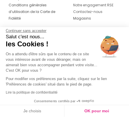
Conditions générales
Notre engagement RSE
d’utilisation de la Carte de
Contactez-nous
Fidélité
Magasins
Continuer sans accepter
CONTACT
SUIVEZ-NOUS SUR LES
Salut c'est nous...
RÉSEAUX
les Cookies !
04 42 20 78 42
Du lundi au jeudi de 8h30 à 16h30 & le
On a attendu d'être sûrs que le contenu de ce site
vous intéresse avant de vous déranger, mais on
vendredi de 8h30 à 15h30
aimerait bien vous accompagner pendant votre visite...
C'est OK pour vous ?
Pour modifier vos préférences par la suite, cliquez sur le lien
'Préférences de cookies' situé dans le pied de page.
Lire la politique de confidentialité
Consentements certifiés par
Je choisis
OK pour moi
Axeptio consent
Plateforme de Gestion du Consentement : Personnalisez vos O