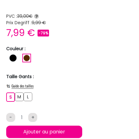
PVC :
39,00€
?
Prix Degriff :
9,99 €
7,99 €
-79%
Couleur :
NOIR
MARRON
Taille Gants :
Guide des tailles
M
L
S
M
L
S
-
+
Ajouter au panier