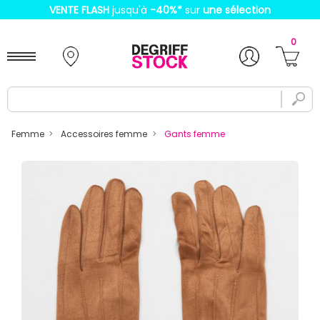
VENTE FLASH
jusqu'à
-40%
*
sur
une sélection
0
Femme
Accessoires femme
Gants femme