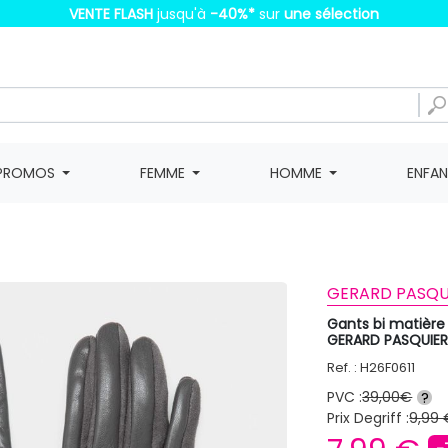
VENTE FLASH
jusqu'à
-40%
*
sur
une sélection
PROMOS
FEMME
HOMME
ENFA
GERARD PASQU
Gants bi matièr
GERARD PASQUIE
Ref. : H26F0611
PVC :
39,00€
?
Prix Degriff :
9,99 