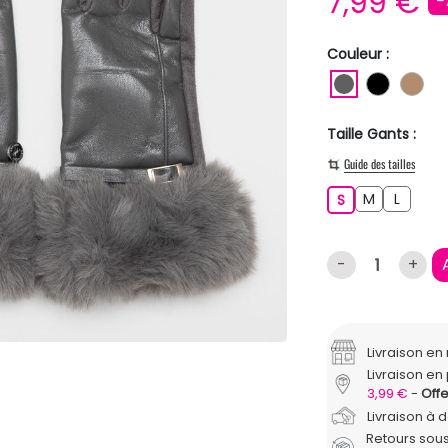
7,99 €
-
Couleur :
GRIS FONC
NOIR
MA
Taille Gants :
Guide des tailles
M
L
S
M
L
S
-
+
Livraison e
Livraison en 
3,99 €
Offe
Livraison à 
Retours sous