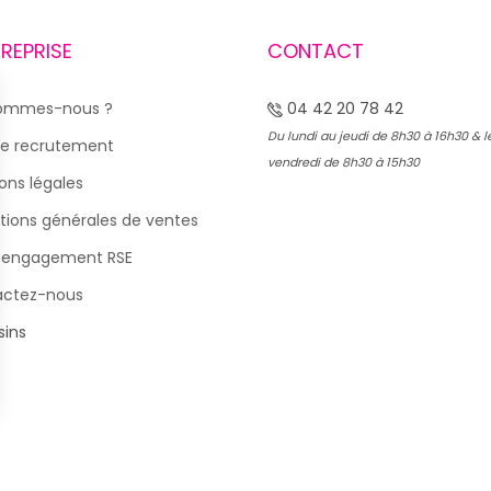
TREPRISE
CONTACT
sommes-nous ?
04 42 20 78 42
Du lundi au jeudi de 8h30 à 16h30 & l
e recrutement
vendredi de 8h30 à 15h30
ons légales
tions générales de ventes
 engagement RSE
actez-nous
ins
s Options
ètres de confidentialité, en garantissant la conformité avec le