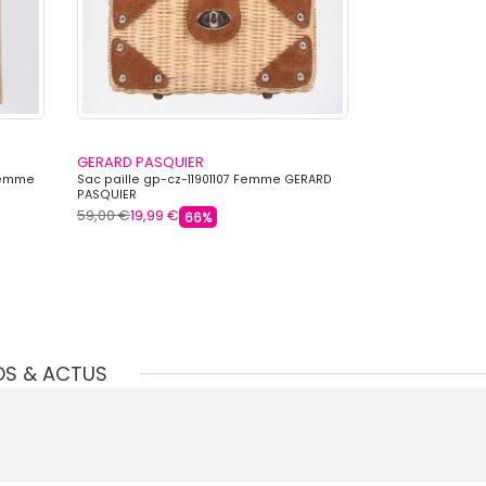
GERARD PASQUIER
GERARD PASQU
Femme
Sac paille gp-cz-11901107 Femme GERARD
Sac paille gp-c
PASQUIER
PASQUIER
59,00 €
19,99 €
69,00 €
19,99 €
66%
OS & ACTUS