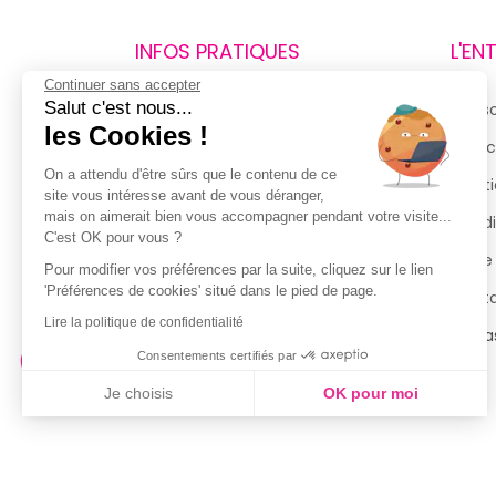
INFOS PRATIQUES
L'EN
Continuer sans accepter
Salut c'est nous...
Retours et remboursements
Qui 
les Cookies !
Suivi de commande
Espac
On a attendu d'être sûrs que le contenu de ce
Livraisons
Menti
site vous intéresse avant de vous déranger,
mais on aimerait bien vous accompagner pendant votre visite...
Guide des tailles
Condi
C'est OK pour vous ?
Politique de confidentialité
Notre
Pour modifier vos préférences par la suite, cliquez sur le lien
'Préférences de cookies' situé dans le pied de page.
Conditions générales d’utilisation
Cont
de la Carte de Fidélité
Lire la politique de confidentialité
Magas
Consentements certifiés par
Je choisis
OK pour moi
Axeptio consent
Plateforme de Gestion du Consentement : Personnalisez vo
Notre plateforme vous permet d'adapter et de gérer vos param