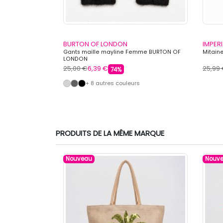
BURTON OF LONDON
IMPERI
sse fourrure
Gants maille mayline Femme BURTON OF
Mitain
LONDON
25,00 €
6,39 €
25,99
74%
+ 8 autres couleurs
PRODUITS DE LA MÊME MARQUE
Nouveau
Nouv