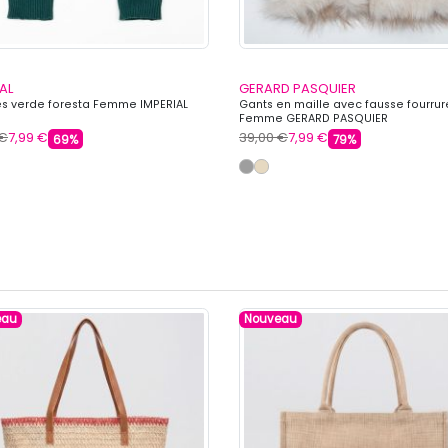
AL
GERARD PASQUIER
es verde foresta Femme IMPERIAL
Gants en maille avec fausse fourrur
Femme GERARD PASQUIER
 €
7,99 €
39,00 €
7,99 €
69%
79%
eau
Nouveau