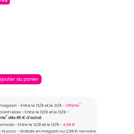
79%
E
RRON CLAIR
Ajouter au panier
*
n magasin
Entre le 13/8 et le 21/8
Offerte
point relais
Entre le 12/8 et le 13/8
*
rte
dès 85 € d'achat
domicile
Entre le 12/8 et le 13/8
4,99 €
 14 jours - Gratuits en magasin ou 2,99 € via notre