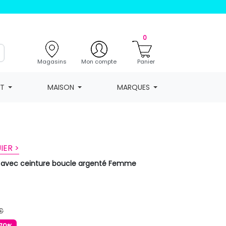
0
Magasins
Mon compte
Panier
NT
MAISON
MARQUES
IER >
e avec ceinture boucle argenté Femme
R
€