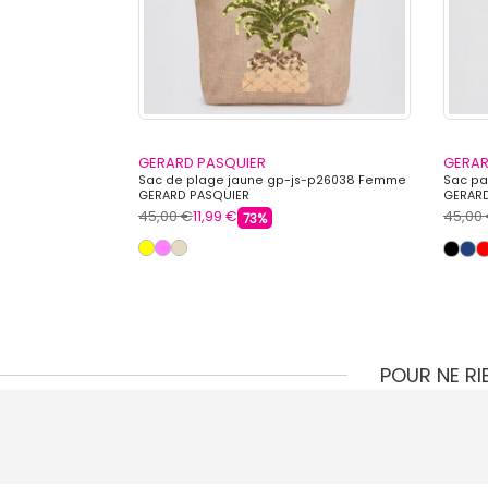
GERARD PASQUIER
GERAR
 PASQUIER
Sac de plage jaune gp-js-p26038 Femme
Sac pa
GERARD PASQUIER
GERARD
45,00 €
11,99 €
45,00
73%
POUR NE R