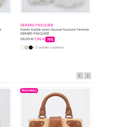
GERARD PASQUIER
GERARD PASQU
e
Gants maille avec fausse fourrure Femme
Gants tissu épai
GERARD PASQUIER
imprimé léopar
39,00 €
7,99 €
39,00 €
7,99 €
79%
+ 2 autres couleurs
Nouveau
Nouveau