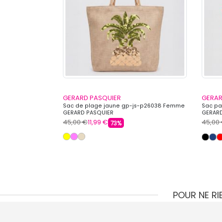
GERARD PASQUIER
GERAR
 PASQUIER
Sac de plage jaune gp-js-p26038 Femme
Sac pa
GERARD PASQUIER
GERARD
45,00 €
11,99 €
45,00
73%
POUR NE R