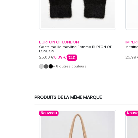
BURTON OF LONDON
IMPERI
sse fourrure
Gants maille mayline Femme BURTON OF
Mitain
LONDON
25,00 €
6,39 €
25,99
74%
+ 8 autres couleurs
PRODUITS DE LA MÊME MARQUE
Nouveau
Nouv