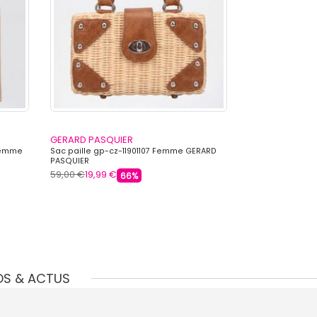
GERARD PASQUIER
GERARD PASQU
Femme
Sac paille gp-cz-11901107 Femme GERARD
Sac paille gp-c
PASQUIER
PASQUIER
59,00 €
19,99 €
69,00 €
19,99 €
66%
OS & ACTUS