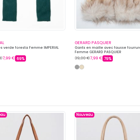
AL
GERARD PASQUIER
es verde foresta Femme IMPERIAL
Gants en maille avec fausse fourrur
Femme GERARD PASQUIER
 €
7,99 €
39,00 €
7,99 €
69%
79%
eau
Nouveau