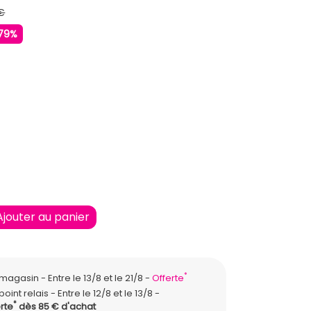
€
79%
N
Ajouter au panier
*
n magasin
Entre le 13/8 et le 21/8
Offerte
point relais
Entre le 12/8 et le 13/8
*
rte
dès 85 € d'achat