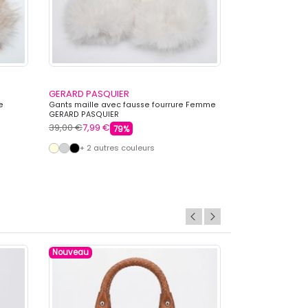
GERARD PASQUIER
GERARD PASQU
e
Gants maille avec fausse fourrure Femme
Gants bi matière
GERARD PASQUIER
argenté Femme 
39,00 €
7,99 €
39,00 €
7,99 €
79%
+ 2 autres couleurs
Nouveau
Nouveau