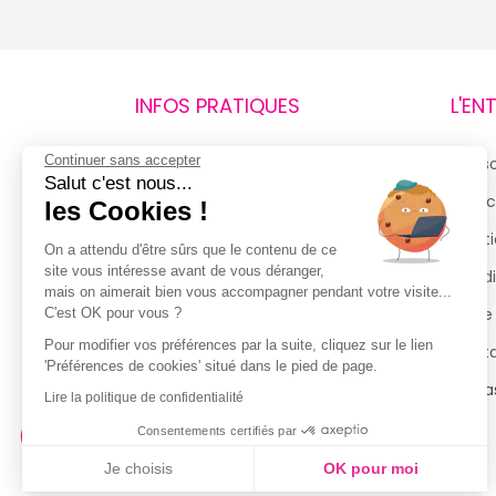
INFOS PRATIQUES
L'EN
Continuer sans accepter
Retours et remboursements
Qui 
Salut c'est nous...
Suivi de commande
Espac
les Cookies !
Livraisons
Menti
On a attendu d'être sûrs que le contenu de ce
site vous intéresse avant de vous déranger,
Guide des tailles
Condi
mais on aimerait bien vous accompagner pendant votre visite...
Politique de confidentialité
Notre
C'est OK pour vous ?
Pour modifier vos préférences par la suite, cliquez sur le lien
Conditions générales d’utilisation
Cont
'Préférences de cookies' situé dans le pied de page.
de la Carte de Fidélité
Magas
Lire la politique de confidentialité
Consentements certifiés par
Je choisis
OK pour moi