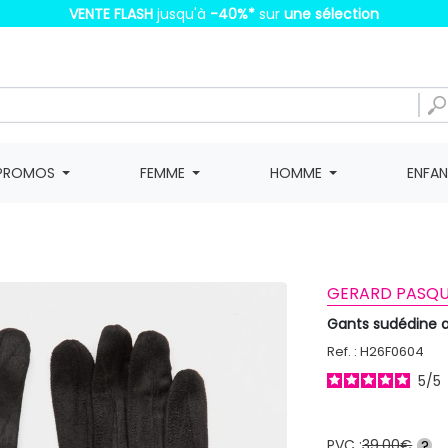
VENTE FLASH
jusqu'à
-40%
*
sur
une sélection
PROMOS
FEMME
HOMME
ENFA
GERARD PASQU
Gants sudédine 
Ref. : H26F0604
5
/
5
PVC :
39,00€
?