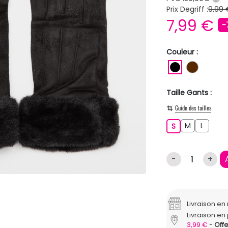
Prix Degriff :
9,99 
7,99 €
-
Couleur :
NOIR
MARRO
Taille Gants :
Guide des tailles
M
L
S
M
L
S
-
+
Livraison e
Livraison en 
3,99 €
Offe