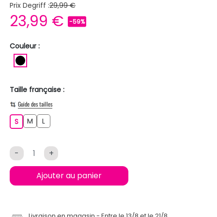
Prix Degriff :
29,99 €
23,99 €
-59%
Couleur :
NOIR
Taille française :
Guide des tailles
M
L
S
M
L
S
-
+
Ajouter au panier
Livraison en magasin
Entre le 13/8 et le 21/8