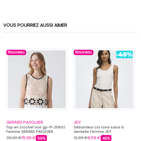
VOUS POURRIEZ AUSSI AIMER
Nouveau
Nouveau
GERARD PASQUIER
JDY
Top en crochet noir gp-ff-25802
Débardeur col rond salsa à
Femme GERARD PASQUIER
dentelle Femme JDY
39,00 €
15,99 €
12,99 €
6,59 €
59%
49%