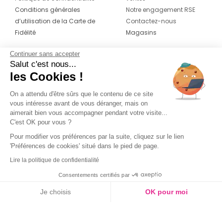
Conditions générales
Notre engagement RSE
d’utilisation de la Carte de
Contactez-nous
Fidélité
Magasins
Continuer sans accepter
CONTACT
SUIVEZ-NOUS SUR LES
Salut c'est nous...
RÉSEAUX
les Cookies !
04 42 20 78 42
Du lundi au jeudi de 8h30 à 16h30 & le
On a attendu d'être sûrs que le contenu de ce site
vous intéresse avant de vous déranger, mais on
vendredi de 8h30 à 15h30
aimerait bien vous accompagner pendant votre visite...
C'est OK pour vous ?
Pour modifier vos préférences par la suite, cliquez sur le lien
'Préférences de cookies' situé dans le pied de page.
Lire la politique de confidentialité
Consentements certifiés par
Je choisis
OK pour moi
Axeptio consent
Plateforme de Gestion du Consentement : Personnalisez vos O