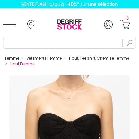
VENTE FLASH
jusqu'à
-40%
*
sur
une sélection
0
Femme
Vêtements Femme
Haut, Tee shirt, Chemise Femme
Haut Femme