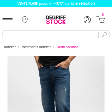
VENTE FLASH
jusqu'à
-40%
*
sur
une sélection
0
Homme
Vêtements Homme
Jean homme