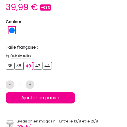
39,99 €
-63%
Couleur :
BLEU
Taille française :
Guide des tailles
36
38
42
44
36
38
40
42
44
40
-
+
Ajouter au panier
Livraison en magasin
Entre le 13/8 et le 21/8
*
Offerte