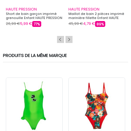
HAUTE PRESSION
HAUTE PRESSION
Short de bain garçon imprimé
Maillot de bain 2 pièces imprimé
grenouille Enfant HAUTE PRESSION
marinière fillette Enfant HAUTE
PRESSION
26,99 €
5,99 €
45,99 €
4,79 €
77%
89%
PRODUITS DE LA MÊME MARQUE