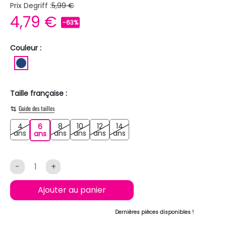
Prix Degriff :
5,99 €
4,79 €
-63%
Couleur :
BLEU FONCE
Taille française :
Guide des tailles
4
8
10
12
14
6
4 ans
8 ans
10 ans
12 ans
14 ans
ans
6 ans
ans
ans
ans
ans
ans
-
+
Ajouter au panier
Dernières pièces disponibles !