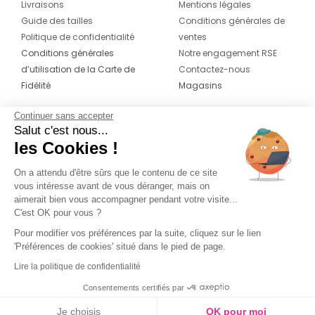
Livraisons
Mentions légales
Guide des tailles
Conditions générales de
Politique de confidentialité
ventes
Conditions générales
Notre engagement RSE
d’utilisation de la Carte de
Contactez-nous
Fidélité
Magasins
Continuer sans accepter
CONTACT
SUIVEZ-NOUS SUR LES
Salut c'est nous...
RÉSEAUX
les Cookies !
04 42 20 78 42
Du lundi au jeudi de 8h30 à 16h30 & le
On a attendu d'être sûrs que le contenu de ce site
vous intéresse avant de vous déranger, mais on
vendredi de 8h30 à 15h30
aimerait bien vous accompagner pendant votre visite...
C'est OK pour vous ?
Pour modifier vos préférences par la suite, cliquez sur le lien
'Préférences de cookies' situé dans le pied de page.
Lire la politique de confidentialité
Consentements certifiés par
Je choisis
OK pour moi