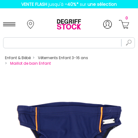
VENTE FLASH
jusqu'à
-40%
*
sur
une sélection
0
Enfant & Bébé
Vêtements Enfant 3-16 ans
Maillot de bain Enfant