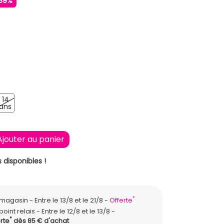
89%
E
14
 ans
14 ans
ans
Ajouter au panier
 disponibles !
*
n magasin
Entre le 13/8 et le 21/8
Offerte
point relais
Entre le 12/8 et le 13/8
*
rte
dès 85 € d'achat