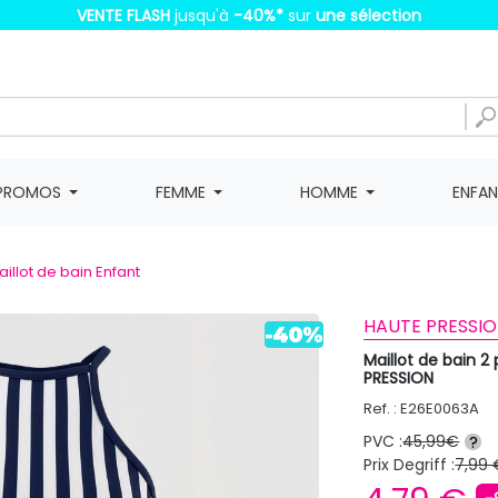
VENTE FLASH
jusqu'à
-40%
*
sur
une sélection
PROMOS
FEMME
HOMME
ENFA
aillot de bain Enfant
HAUTE PRESSIO
Maillot de bain 2
PRESSION
Ref. : E26E0063A
PVC :
45,99€
?
Prix Degriff :
7,99 