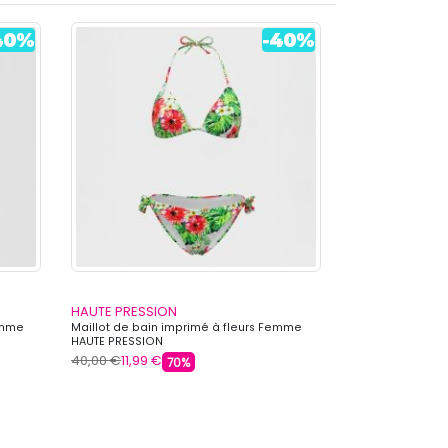
HAUTE PRESSION
HAUTE PRESSI
Femme
Maillot de bain imprimé à fleurs Femme
Maillot de bain 
HAUTE PRESSION
fleuri Femme HA
40,00 €
11,99 €
40,00 €
11,99 €
70%