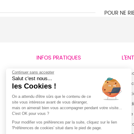
POUR NE R
INFOS PRATIQUES
L'EN
Continuer sans accepter
Retours et remboursements
Qui 
Salut c'est nous...
Suivi de commande
Espac
les Cookies !
Livraisons
Menti
On a attendu d'être sûrs que le contenu de ce
site vous intéresse avant de vous déranger,
Guide des tailles
Condi
mais on aimerait bien vous accompagner pendant votre visite...
Politique de confidentialité
Notre
C'est OK pour vous ?
Pour modifier vos préférences par la suite, cliquez sur le lien
Conditions générales d’utilisation
Cont
'Préférences de cookies' situé dans le pied de page.
de la Carte de Fidélité