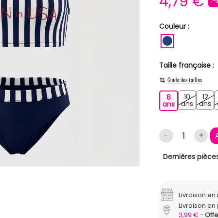
4,79 €
-
Couleur :
BLEU FONC
Taille française :
Guide des tailles
10
12
8
10 ans
12
8 ans
ans
ans
ans
-
+
Dernières pièces
Livraison e
Livraison en 
3,99 €
Offe