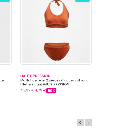
HAUTE PRESSION
HAUTE PRESSI
tte
Maillot de bain 2 pièces à nouer col rond
Maillot de bain 
fillette Enfant HAUTE PRESSION
pièce fillette E
45,99 €
4,79 €
45,99 €
4,79 €
89%