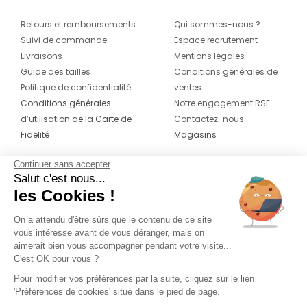
Retours et remboursements
Qui sommes-nous ?
Suivi de commande
Espace recrutement
Livraisons
Mentions légales
Guide des tailles
Conditions générales de
Politique de confidentialité
ventes
Conditions générales
Notre engagement RSE
d’utilisation de la Carte de
Contactez-nous
Fidélité
Magasins
Continuer sans accepter
CONTACT
SUIVEZ-NOUS SUR LES
Salut c'est nous...
RÉSEAUX
les Cookies !
04 42 20 78 42
Du lundi au jeudi de 8h30 à 16h30 & le
On a attendu d'être sûrs que le contenu de ce site
vous intéresse avant de vous déranger, mais on
vendredi de 8h30 à 15h30
aimerait bien vous accompagner pendant votre visite...
C'est OK pour vous ?
Pour modifier vos préférences par la suite, cliquez sur le lien
'Préférences de cookies' situé dans le pied de page.