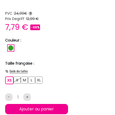
PVC :
24,99€
?
Prix Degriff :
12,99 €
7,79 €
-68%
Couleur :
VERT
Taille française :
Guide des tailles
S
M
L
XL
XS
S
M
L
XL
XS
-
+
Ajouter au panier