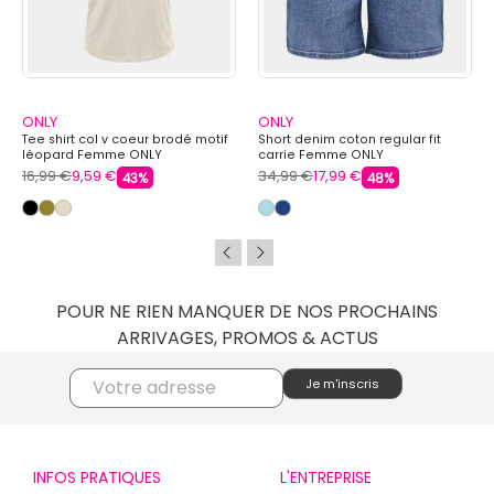
ONLY
ONLY
Tee shirt col v coeur brodé motif
Short denim coton regular fit
léopard Femme ONLY
carrie Femme ONLY
16,99 €
9,59 €
34,99 €
17,99 €
43%
48%
POUR NE RIEN MANQUER DE NOS PROCHAINS
ARRIVAGES, PROMOS & ACTUS
INFOS PRATIQUES
L'ENTREPRISE