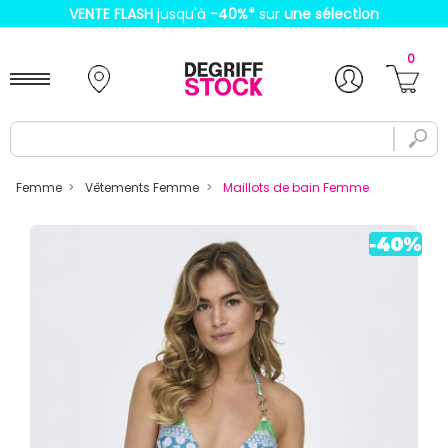
VENTE FLASH
jusqu'à
-40%
*
sur
une sélection
0
Femme
Vêtements Femme
Maillots de bain Femme