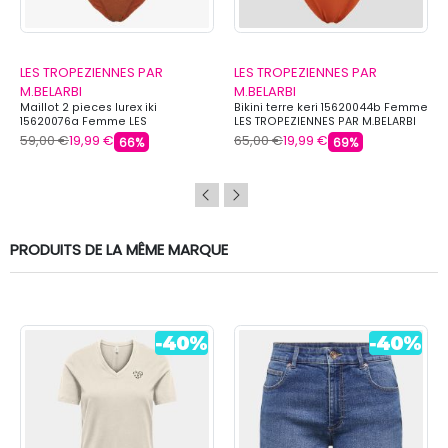
LES TROPEZIENNES PAR
LES TROPEZIENNES PAR
M.BELARBI
M.BELARBI
Maillot 2 pieces lurex iki
Bikini terre keri 15620044b Femme
15620076a Femme LES
LES TROPEZIENNES PAR M.BELARBI
TROPEZIENNES PAR M.BELARBI
59,00 €
19,99 €
65,00 €
19,99 €
66%
69%
PRODUITS DE LA MÊME MARQUE