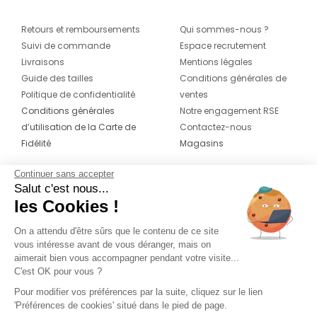
Retours et remboursements
Qui sommes-nous ?
Suivi de commande
Espace recrutement
Livraisons
Mentions légales
Guide des tailles
Conditions générales de
Politique de confidentialité
ventes
Conditions générales
Notre engagement RSE
d’utilisation de la Carte de
Contactez-nous
Fidélité
Magasins
Continuer sans accepter
CONTACT
SUIVEZ-NOUS SUR LES
Salut c'est nous...
RÉSEAUX
les Cookies !
04 42 20 78 42
Du lundi au jeudi de 8h30 à 16h30 & le
On a attendu d'être sûrs que le contenu de ce site
vous intéresse avant de vous déranger, mais on
vendredi de 8h30 à 15h30
aimerait bien vous accompagner pendant votre visite...
C'est OK pour vous ?
Pour modifier vos préférences par la suite, cliquez sur le lien
'Préférences de cookies' situé dans le pied de page.