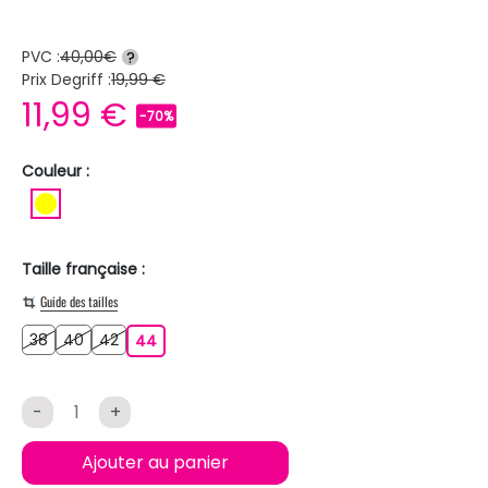
PVC :
40,00€
?
Prix Degriff :
19,99 €
11,99 €
-70%
Couleur :
JAUNE
Taille française :
Guide des tailles
38
40
42
38
40
42
44
44
-
+
Ajouter au panier