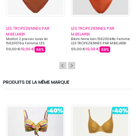
LES TROPEZIENNES PAR
LES TROPEZIENNES PAR
M.BELARBI
M.BELARBI
Maillot 2 pieces lurex iki
Bikini terre keri 15620044b Femme
15620076a Femme LES
LES TROPEZIENNES PAR M.BELARBI
TROPEZIENNES PAR M.BELARBI
59,00 €
19,99 €
65,00 €
19,99 €
66%
69%
PRODUITS DE LA MÊME MARQUE