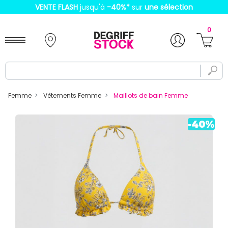
VENTE FLASH
jusqu'à
-40%
*
sur
une sélection
0
Femme
Vêtements Femme
Maillots de bain Femme