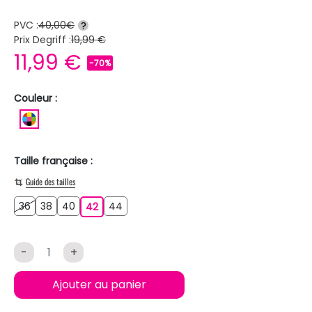
PVC :
40,00€
?
Prix Degriff :
19,99 €
11,99 €
-70%
Couleur :
MULTICOLORE
Taille française :
Guide des tailles
36
38
40
44
36
38
40
42
44
42
-
+
Ajouter au panier