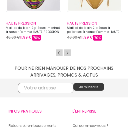
HAUTE PRESSION
HAUTE PRESSION
Maillot de bain 2 pièces imprimé
Maillot de bain 2 pièces à
à nouer Femme HAUTE PRESSION
pailettes à nouer Femme HAUTE
PRESSION
40,00 €
11,99 €
40,00 €
11,99 €
70%
70%
POUR NE RIEN MANQUER DE NOS PROCHAINS
ARRIVAGES, PROMOS & ACTUS
INFOS PRATIQUES
L'ENTREPRISE
Retours et remboursements
Qui sommes-nous ?