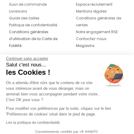
Suivi de commande
Espace recrutement
Livraisons
Mentions légales
Guide des tailles
Conditions générales de
Politique de confidentialité
ventes
Conditions générales
Notre engagement RSE
d’utilisation de la Carte de
Contactez-nous
Fidélité
Magasins
Continuer sans accepter
CONTACT
SUIVEZ-NOUS SUR LES
Salut c'est nous...
RÉSEAUX
les Cookies !
04 42 20 78 42
Du lundi au jeudi de 8h30 à 16h30 & le
On a attendu d'être sûrs que le contenu de ce site
vous intéresse avant de vous déranger, mais on
vendredi de 8h30 à 15h30
aimerait bien vous accompagner pendant votre visite...
C'est OK pour vous ?
Pour modifier vos préférences par la suite, cliquez sur le lien
'Préférences de cookies' situé dans le pied de page.
Lire la politique de confidentialité
Consentements certifiés par