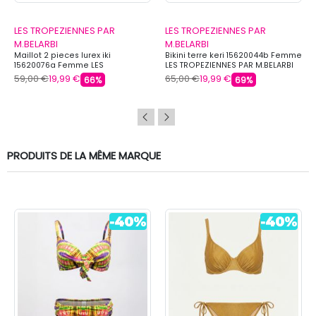
LES TROPEZIENNES PAR
LES TROPEZIENNES PAR
M.BELARBI
M.BELARBI
Maillot 2 pieces lurex iki
Bikini terre keri 15620044b Femme
15620076a Femme LES
LES TROPEZIENNES PAR M.BELARBI
TROPEZIENNES PAR M.BELARBI
59,00 €
19,99 €
65,00 €
19,99 €
66%
69%
PRODUITS DE LA MÊME MARQUE