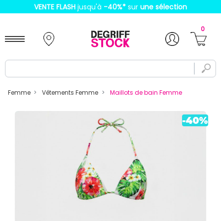
VENTE FLASH
jusqu'à
-40%
*
sur
une sélection
0
Femme
Vêtements Femme
Maillots de bain Femme