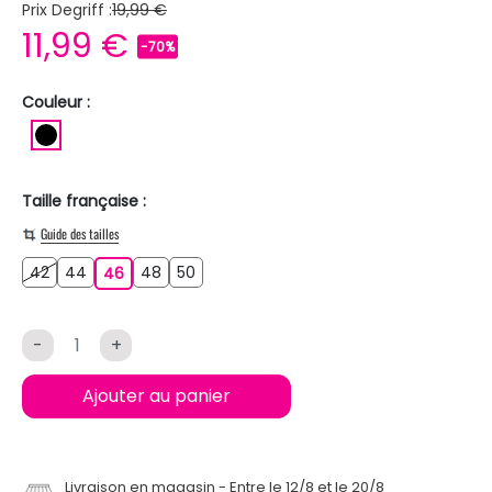
Prix Degriff :
19,99 €
11,99 €
-70%
Couleur :
NOIR
Taille française :
Guide des tailles
42
44
48
50
42
44
46
48
50
46
-
+
Ajouter au panier
Livraison en magasin
Entre le 12/8 et le 20/8