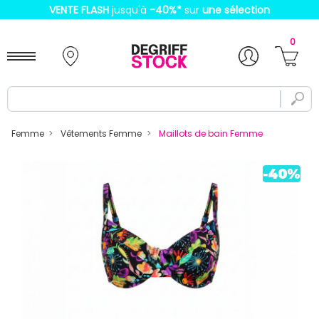
VENTE FLASH
jusqu'à
-40%
*
sur
une sélection
0
Femme
Vêtements Femme
Maillots de bain Femme