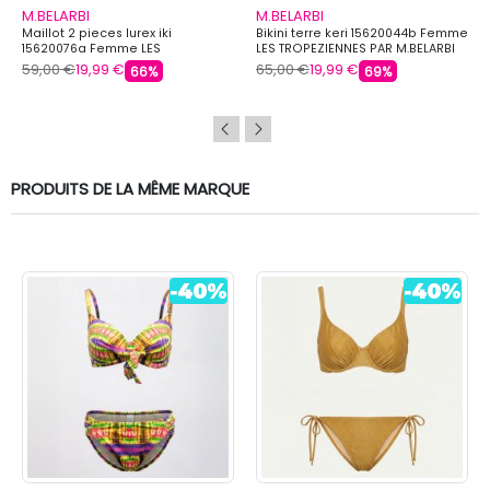
M.BELARBI
M.BELARBI
Maillot 2 pieces lurex iki
Bikini terre keri 15620044b Femme
15620076a Femme LES
LES TROPEZIENNES PAR M.BELARBI
TROPEZIENNES PAR M.BELARBI
59,00 €
19,99 €
65,00 €
19,99 €
66%
69%
PRODUITS DE LA MÊME MARQUE