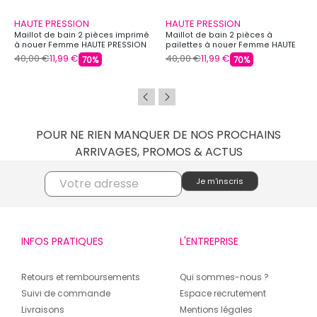
HAUTE PRESSION
HAUTE PRESSION
Maillot de bain 2 pièces imprimé
Maillot de bain 2 pièces à
à nouer Femme HAUTE PRESSION
pailettes à nouer Femme HAUTE
PRESSION
40,00 €
11,99 €
40,00 €
11,99 €
70%
70%
POUR NE RIEN MANQUER DE NOS PROCHAINS
ARRIVAGES, PROMOS & ACTUS
INFOS PRATIQUES
L'ENTREPRISE
Retours et remboursements
Qui sommes-nous ?
Suivi de commande
Espace recrutement
Livraisons
Mentions légales