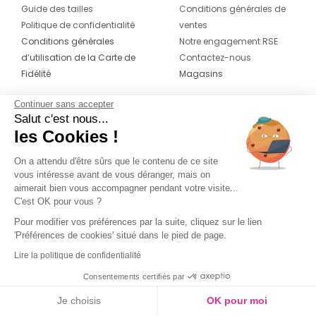
Guide des tailles
Conditions générales de
Politique de confidentialité
ventes
Conditions générales
Notre engagement RSE
d’utilisation de la Carte de
Contactez-nous
Fidélité
Magasins
Continuer sans accepter
CONTACT
SUIVEZ-NOUS SUR LES
Salut c'est nous...
RÉSEAUX
les Cookies !
04 42 20 78 42
Du lundi au jeudi de 8h30 à 16h30 & le
On a attendu d'être sûrs que le contenu de ce site
vous intéresse avant de vous déranger, mais on
vendredi de 8h30 à 15h30
aimerait bien vous accompagner pendant votre visite...
C'est OK pour vous ?
Pour modifier vos préférences par la suite, cliquez sur le lien
'Préférences de cookies' situé dans le pied de page.
Lire la politique de confidentialité
Consentements certifiés par
Je choisis
OK pour moi