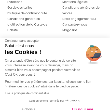
Livraisons
Mentions légales
Guide des tailles
Conditions générales de
Politique de confidentialité
ventes
Conditions générales
Notre engagement RSE
d’utilisation de la Carte de
Contactez-nous
Fidélité
Magasins
Continuer sans accepter
CONTACT
SUIVEZ-NOUS SUR LES
Salut c'est nous...
RÉSEAUX
les Cookies !
04 42 20 78 42
Du lundi au jeudi de 8h30 à 16h30 & le
On a attendu d'être sûrs que le contenu de ce site
vous intéresse avant de vous déranger, mais on
vendredi de 8h30 à 15h30
aimerait bien vous accompagner pendant votre visite...
C'est OK pour vous ?
Pour modifier vos préférences par la suite, cliquez sur le lien
'Préférences de cookies' situé dans le pied de page.
Lire la politique de confidentialité
Consentements certifiés par
Je choisis
OK pour moi