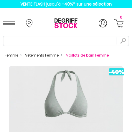
VENTE FLASH
jusqu'à
-40%
*
sur
une sélection
0
Femme
Vêtements Femme
Maillots de bain Femme