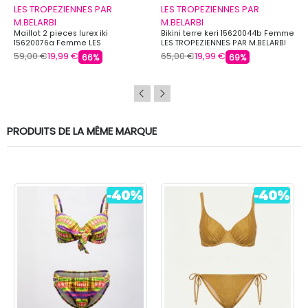
LES TROPEZIENNES PAR
LES TROPEZIENNES PAR
M.BELARBI
M.BELARBI
Maillot 2 pieces lurex iki
Bikini terre keri 15620044b Femme
15620076a Femme LES
LES TROPEZIENNES PAR M.BELARBI
TROPEZIENNES PAR M.BELARBI
59,00 €
19,99 €
65,00 €
19,99 €
66%
69%
PRODUITS DE LA MÊME MARQUE