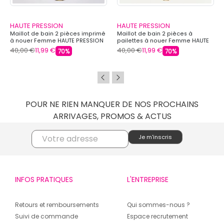
HAUTE PRESSION
HAUTE PRESSION
Maillot de bain 2 pièces imprimé
Maillot de bain 2 pièces à
à nouer Femme HAUTE PRESSION
pailettes à nouer Femme HAUTE
PRESSION
40,00 €
11,99 €
40,00 €
11,99 €
70%
70%
POUR NE RIEN MANQUER DE NOS PROCHAINS
ARRIVAGES, PROMOS & ACTUS
INFOS PRATIQUES
L'ENTREPRISE
Retours et remboursements
Qui sommes-nous ?
Suivi de commande
Espace recrutement