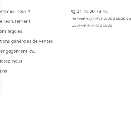
sommes-nous ?
04 42 20 78 42
Du lundi au jeudi de 8h30 à 16h30 & l
e recrutement
vendredi de 8h30 à 15h30
ons légales
tions générales de ventes
 engagement RSE
actez-nous
ins
s Options
ètres de confidentialité, en garantissant la conformité avec le