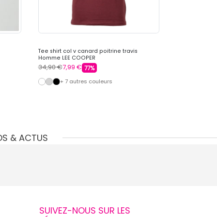
Tee shirt col v canard poitrine travis
Tee shirt col 
Homme LEE COOPER
COOPER
34,90 €
7,99 €
34,90 €
7,99 
77%
+ 7 autres couleurs
+ 7 au
OS & ACTUS
SUIVEZ-NOUS SUR LES