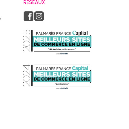
RÉSEAUX
e
s réglementations. Personnalisez vos préférences pour contrôler