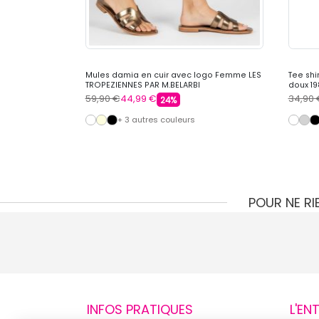
n Femme
Mules damia en cuir avec logo Femme LES
Tee shi
TROPEZIENNES PAR M.BELARBI
doux 1
59,90 €
44,99 €
34,90 
24%
+ 3 autres couleurs
POUR NE R
INFOS PRATIQUES
L'EN