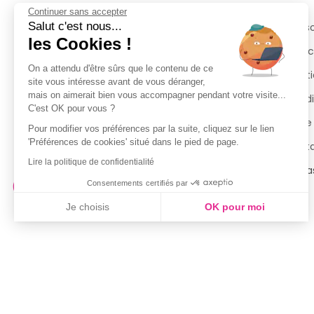
Continuer sans accepter
Salut c'est nous...
Retours et remboursements
Qui 
les Cookies !
Suivi de commande
Espac
On a attendu d'être sûrs que le contenu de ce
Livraisons
Menti
site vous intéresse avant de vous déranger,
mais on aimerait bien vous accompagner pendant votre visite...
Guide des tailles
Condi
C'est OK pour vous ?
Politique de confidentialité
Notre
Pour modifier vos préférences par la suite, cliquez sur le lien
'Préférences de cookies' situé dans le pied de page.
Conditions générales d’utilisation
Cont
de la Carte de Fidélité
Lire la politique de confidentialité
Magas
Consentements certifiés par
Je choisis
OK pour moi
Axeptio consent
Plateforme de Gestion du Consentement : Personnalisez vo
Notre plateforme vous permet d'adapter et de gérer vos param