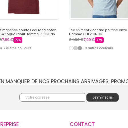
rt manches courtes col rond coton
Tee shirt col v canard poitrine enzo
984 floqué raoul Homme REDSKINS
Homme CHEVIGNON
€
7,99 €
34,90 €
7,99 €
77%
77%
+ 7 autres couleurs
+ 9 autres couleurs
IEN MANQUER DE NOS PROCHAINS ARRIVAGES, PROM
TREPRISE
CONTACT