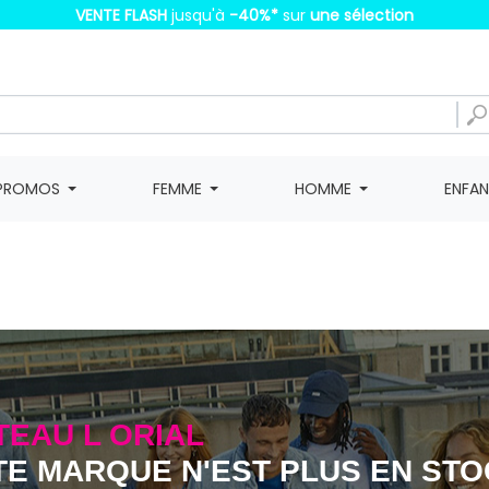
VENTE FLASH
jusqu'à
-40%
*
sur
une sélection
PROMOS
FEMME
HOMME
ENFA
TEAU L ORIAL
TE MARQUE N'EST PLUS EN ST