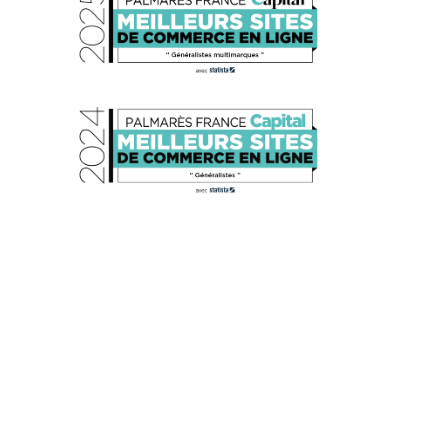
s réglementations. Personnalisez vos préférences pour contrôler