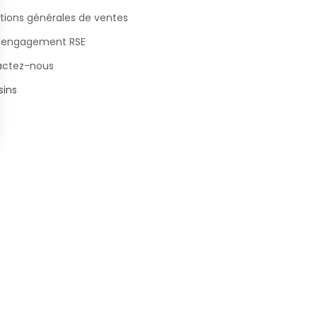
tions générales de ventes
 engagement RSE
actez-nous
ins
s Options
ètres de confidentialité, en garantissant la conformité avec le