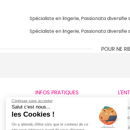
Spécialiste en lingerie, Passionata diversi
Spécialiste en lingerie, Passionata diversi
POUR NE R
INFOS PRATIQUES
L'EN
Continuer sans accepter
Salut c'est nous...
Retours et remboursements
Qui 
les Cookies !
Suivi de commande
Espac
On a attendu d'être sûrs que le contenu de ce
Livraisons
Menti
site vous intéresse avant de vous déranger,