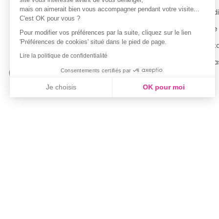
mais on aimerait bien vous accompagner pendant votre visite...
Guide des tailles
Condi
C'est OK pour vous ?
Politique de confidentialité
Notre
Pour modifier vos préférences par la suite, cliquez sur le lien
'Préférences de cookies' situé dans le pied de page.
Conditions générales d’utilisation
Cont
Lire la politique de confidentialité
de la Carte de Fidélité
Magas
Consentements certifiés par
Je choisis
OK pour moi
Axeptio consent
Plateforme de Gestion du Consentement : Personnalisez vo
Notre plateforme vous permet d'adapter et de gérer vos param
Couleur