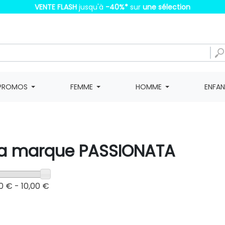
VENTE FLASH
jusqu'à
-40%
*
sur
une sélection
PROMOS
FEMME
HOMME
ENFA
e la marque PASSIONATA
0 € - 10,00 €