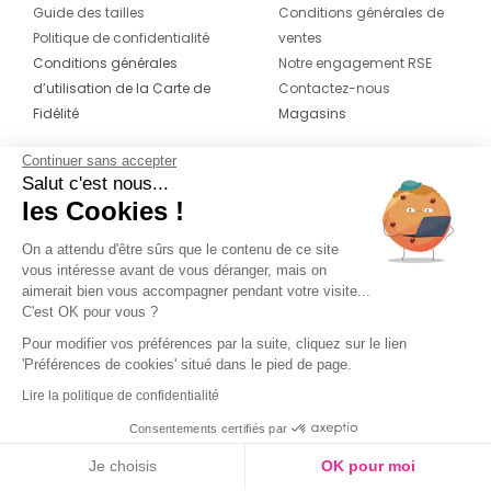
Guide des tailles
Conditions générales de
Politique de confidentialité
ventes
Conditions générales
Notre engagement RSE
d’utilisation de la Carte de
Contactez-nous
Fidélité
Magasins
Continuer sans accepter
CONTACT
SUIVEZ-NOUS SUR LES
Salut c'est nous...
RÉSEAUX
les Cookies !
04 42 20 78 42
Du lundi au jeudi de 8h30 à 16h30 & le
On a attendu d'être sûrs que le contenu de ce site
vous intéresse avant de vous déranger, mais on
vendredi de 8h30 à 15h30
aimerait bien vous accompagner pendant votre visite...
C'est OK pour vous ?
Pour modifier vos préférences par la suite, cliquez sur le lien
'Préférences de cookies' situé dans le pied de page.
Lire la politique de confidentialité
Consentements certifiés par
Je choisis
OK pour moi