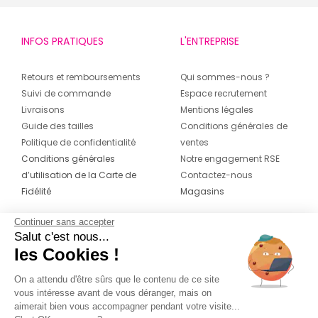
INFOS PRATIQUES
L'ENTREPRISE
Retours et remboursements
Qui sommes-nous ?
Suivi de commande
Espace recrutement
Livraisons
Mentions légales
Guide des tailles
Conditions générales de
Politique de confidentialité
ventes
Conditions générales
Notre engagement RSE
d’utilisation de la Carte de
Contactez-nous
Fidélité
Magasins
Continuer sans accepter
CONTACT
SUIVEZ-NOUS SUR LES
Salut c'est nous...
RÉSEAUX
les Cookies !
04 42 20 78 42
Du lundi au jeudi de 8h30 à 16h30 & le
On a attendu d'être sûrs que le contenu de ce site
vous intéresse avant de vous déranger, mais on
vendredi de 8h30 à 15h30
aimerait bien vous accompagner pendant votre visite...