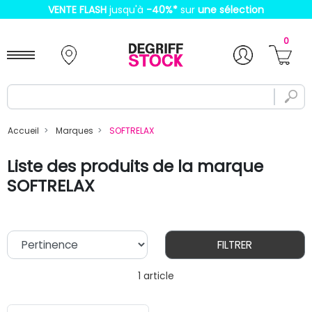
VENTE FLASH
jusqu'à
-40%
*
sur
une sélection
0
Accueil
Marques
SOFTRELAX
Liste des produits de la marque
SOFTRELAX
FILTRER
1 article