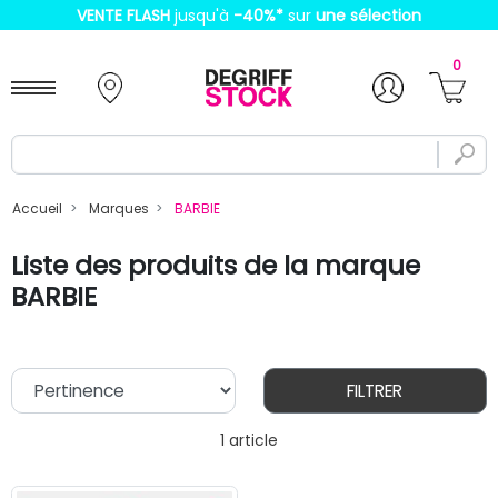
VENTE FLASH
jusqu'à
-40%
*
sur
une sélection
0
Accueil
Marques
BARBIE
Liste des produits de la marque
BARBIE
FILTRER
1 article