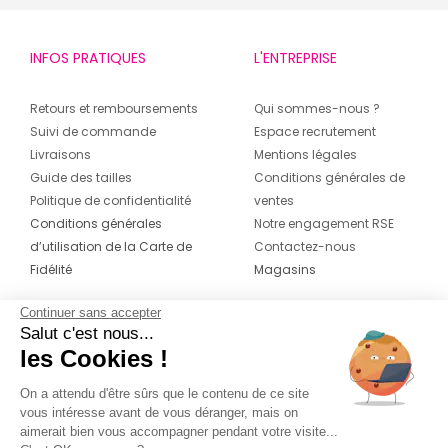
INFOS PRATIQUES
L'ENTREPRISE
Retours et remboursements
Qui sommes-nous ?
Suivi de commande
Espace recrutement
Livraisons
Mentions légales
Guide des tailles
Conditions générales de
Politique de confidentialité
ventes
Conditions générales
Notre engagement RSE
d’utilisation de la Carte de
Contactez-nous
Fidélité
Magasins
Continuer sans accepter
CONTACT
SUIVEZ-NOUS SUR LES
Salut c'est nous...
RÉSEAUX
les Cookies !
04 42 20 78 42
Du lundi au jeudi de 8h30 à 16h30 & le
On a attendu d'être sûrs que le contenu de ce site
vous intéresse avant de vous déranger, mais on
vendredi de 8h30 à 15h30
aimerait bien vous accompagner pendant votre visite...